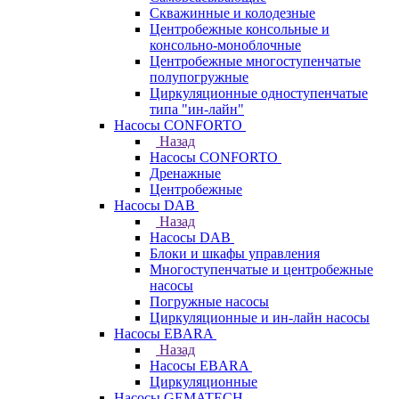
Скважинные и колодезные
Центробежные консольные и
консольно-моноблочные
Центробежные многоступенчатые
полупогружные
Циркуляционные одноступенчатые
типа "ин-лайн"
Насосы CONFORTO
Назад
Насосы CONFORTO
Дренажные
Центробежные
Насосы DAB
Назад
Насосы DAB
Блоки и шкафы управления
Многоступенчатые и центробежные
насосы
Погружные насосы
Циркуляционные и ин-лайн насосы
Насосы EBARA
Назад
Насосы EBARA
Циркуляционные
Насосы GEMATECH