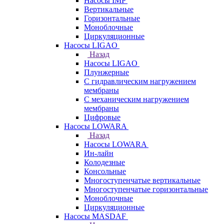
Насосы IMP
Вертикальные
Горизонтальные
Моноблочные
Циркуляционные
Насосы LIGAO
Назад
Насосы LIGAO
Плунжерные
С гидравлическим нагружением
мембраны
С механическим нагружением
мембраны
Цифровые
Насосы LOWARA
Назад
Насосы LOWARA
Ин-лайн
Колодезные
Консольные
Многоступенчатые вертикальные
Многоступенчатые горизонтальные
Моноблочные
Циркуляционные
Насосы MASDAF