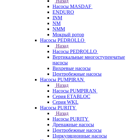
Назад
Насосы MASDAF
ENDURO
INM
NM
NMM
Мокрый ротор
Насосы PEDROLLO
Назад
Насосы PEDROLLO
Вертикальные многоступенчатые
насосы
Вихревые насосы
Центробежные насосы
Насосы PUMPIRAN
Назад
Насосы PUMPIRAN
Серия ETABLOC
Серия WKL
Насосы PURITY
Назад
Насосы PURITY
Дренажные насосы
Центробежные насосы
Циркуляционные насосы