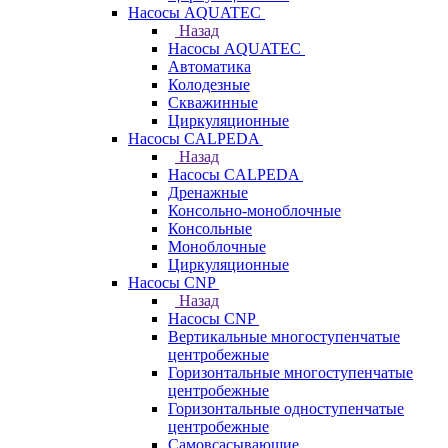
Насосы AQUATEC
Назад
Насосы AQUATEC
Автоматика
Колодезные
Скважинные
Циркуляционные
Насосы CALPEDA
Назад
Насосы CALPEDA
Дренажные
Консольно-моноблочные
Консольные
Моноблочные
Циркуляционные
Насосы CNP
Назад
Насосы CNP
Вертикальные многоступенчатые
центробежные
Горизонтальные многоступенчатые
центробежные
Горизонтальные одноступенчатые
центробежные
Самовсасывающие