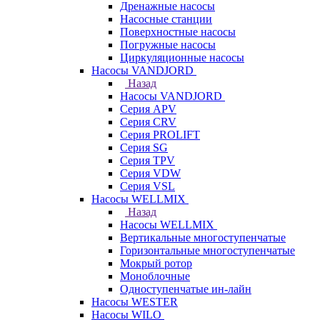
Дренажные насосы
Насосные станции
Поверхностные насосы
Погружные насосы
Циркуляционные насосы
Насосы VANDJORD
Назад
Насосы VANDJORD
Серия APV
Серия CRV
Серия PROLIFT
Серия SG
Серия TPV
Серия VDW
Серия VSL
Насосы WELLMIX
Назад
Насосы WELLMIX
Вертикальные многоступенчатые
Горизонтальные многоступенчатые
Мокрый ротор
Моноблочные
Одноступенчатые ин-лайн
Насосы WESTER
Насосы WILO