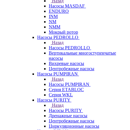
Назад
Насосы MASDAF
ENDURO
INM
NM
NMM
Мокрый ротор
Насосы PEDROLLO
Назад
Насосы PEDROLLO
Вертикальные многоступенчатые
насосы
Вихревые насосы
Центробежные насосы
Насосы PUMPIRAN
Назад
Насосы PUMPIRAN
Серия ETABLOC
Серия WKL
Насосы PURITY
Назад
Насосы PURITY
Дренажные насосы
Центробежные насосы
Циркуляционные насосы