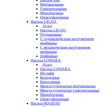
Насосы IMP
Вертикальные
Горизонтальные
Моноблочные
Циркуляционные
Насосы LIGAO
Назад
Насосы LIGAO
Плунжерные
С гидравлическим нагружением
мембраны
С механическим нагружением
мембраны
Цифровые
Насосы LOWARA
Назад
Насосы LOWARA
Ин-лайн
Колодезные
Консольные
Многоступенчатые вертикальные
Многоступенчатые горизонтальные
Моноблочные
Циркуляционные
Насосы MASDAF