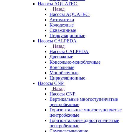
Насосы AQUATEC
Назад
Насосы AQUATEC
Автоматика
Колодезные
Скважинные
Циркуляционные
Насосы CALPEDA
Назад
Насосы CALPEDA
Дренажные
Консольно-моноблочные
Консольные
Моноблочные
Циркуляционные
Насосы CNP
Назад
Насосы CNP
Вертикальные многоступенчатые
центробежные
Горизонтальные многоступенчатые
центробежные
Горизонтальные одноступенчатые
центробежные
Самовсасывающие