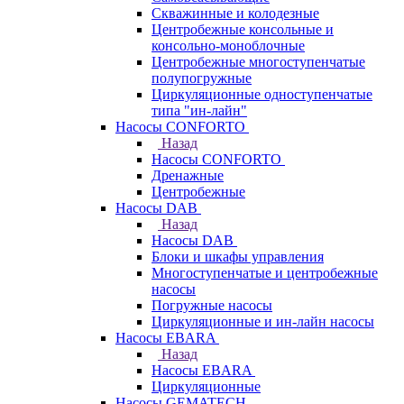
Скважинные и колодезные
Центробежные консольные и
консольно-моноблочные
Центробежные многоступенчатые
полупогружные
Циркуляционные одноступенчатые
типа "ин-лайн"
Насосы CONFORTO
Назад
Насосы CONFORTO
Дренажные
Центробежные
Насосы DAB
Назад
Насосы DAB
Блоки и шкафы управления
Многоступенчатые и центробежные
насосы
Погружные насосы
Циркуляционные и ин-лайн насосы
Насосы EBARA
Назад
Насосы EBARA
Циркуляционные
Насосы GEMATECH