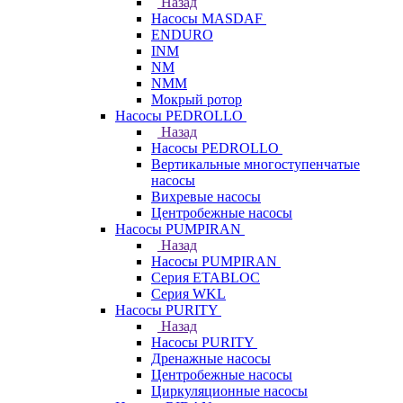
Назад
Насосы MASDAF
ENDURO
INM
NM
NMM
Мокрый ротор
Насосы PEDROLLO
Назад
Насосы PEDROLLO
Вертикальные многоступенчатые
насосы
Вихревые насосы
Центробежные насосы
Насосы PUMPIRAN
Назад
Насосы PUMPIRAN
Серия ETABLOC
Серия WKL
Насосы PURITY
Назад
Насосы PURITY
Дренажные насосы
Центробежные насосы
Циркуляционные насосы