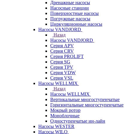
Дренажные насосы
Насосные станции
Поверхностные насосы
Погружные насосы
Циркуляционные насосы
Насосы VANDJORD
Назад
Насосы VANDJORD
Серия APV
Серия CRV
Серия PROLIFT
Серия SG
Серия TPV
Серия VDW
Серия VSL
Насосы WELLMIX
Назад
Насосы WELLMIX
Вертикальные многоступенчатые
Горизонтальные многоступенчатые
Мокрый ротор
Моноблочные
Одноступенчатые ин-лайн
Насосы WESTER
Насосы WILO