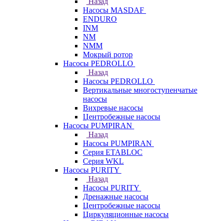
Назад
Насосы MASDAF
ENDURO
INM
NM
NMM
Мокрый ротор
Насосы PEDROLLO
Назад
Насосы PEDROLLO
Вертикальные многоступенчатые
насосы
Вихревые насосы
Центробежные насосы
Насосы PUMPIRAN
Назад
Насосы PUMPIRAN
Серия ETABLOC
Серия WKL
Насосы PURITY
Назад
Насосы PURITY
Дренажные насосы
Центробежные насосы
Циркуляционные насосы