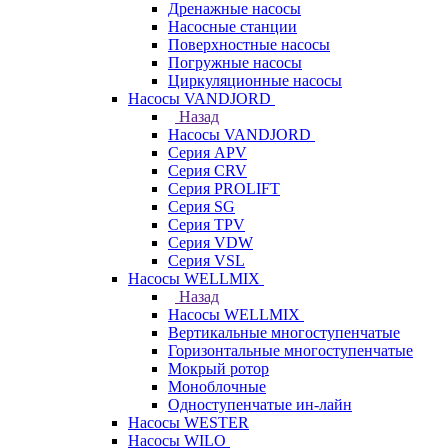
Дренажные насосы
Насосные станции
Поверхностные насосы
Погружные насосы
Циркуляционные насосы
Насосы VANDJORD
Назад
Насосы VANDJORD
Серия APV
Серия CRV
Серия PROLIFT
Серия SG
Серия TPV
Серия VDW
Серия VSL
Насосы WELLMIX
Назад
Насосы WELLMIX
Вертикальные многоступенчатые
Горизонтальные многоступенчатые
Мокрый ротор
Моноблочные
Одноступенчатые ин-лайн
Насосы WESTER
Насосы WILO