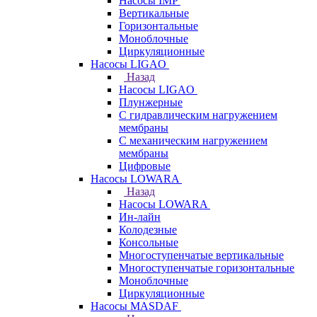
Насосы IMP
Вертикальные
Горизонтальные
Моноблочные
Циркуляционные
Насосы LIGAO
Назад
Насосы LIGAO
Плунжерные
С гидравлическим нагружением
мембраны
С механическим нагружением
мембраны
Цифровые
Насосы LOWARA
Назад
Насосы LOWARA
Ин-лайн
Колодезные
Консольные
Многоступенчатые вертикальные
Многоступенчатые горизонтальные
Моноблочные
Циркуляционные
Насосы MASDAF