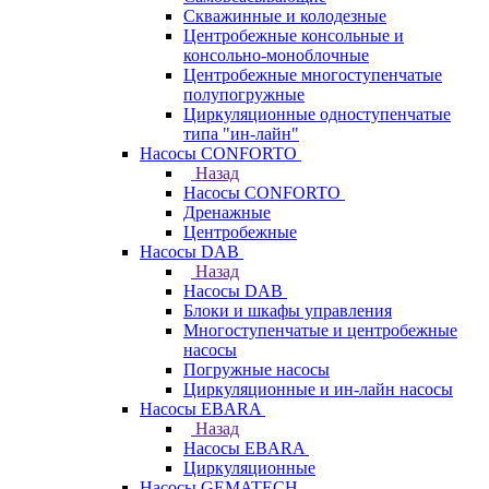
Скважинные и колодезные
Центробежные консольные и
консольно-моноблочные
Центробежные многоступенчатые
полупогружные
Циркуляционные одноступенчатые
типа "ин-лайн"
Насосы CONFORTO
Назад
Насосы CONFORTO
Дренажные
Центробежные
Насосы DAB
Назад
Насосы DAB
Блоки и шкафы управления
Многоступенчатые и центробежные
насосы
Погружные насосы
Циркуляционные и ин-лайн насосы
Насосы EBARA
Назад
Насосы EBARA
Циркуляционные
Насосы GEMATECH