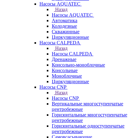
Насосы AQUATEC
Назад
Насосы AQUATEC
Автоматика
Колодезные
Скважинные
Циркуляционные
Насосы CALPEDA
Назад
Насосы CALPEDA
Дренажные
Консольно-моноблочные
Консольные
Моноблочные
Циркуляционные
Насосы CNP
Назад
Насосы CNP
Вертикальные многоступенчатые
центробежные
Горизонтальные многоступенчатые
центробежные
Горизонтальные одноступенчатые
центробежные
Самовсасывающие