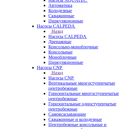
Насосы AQUATEC
Автоматика
Колодезные
Скважинные
Циркуляционные
Насосы CALPEDA
Назад
Насосы CALPEDA
Дренажные
Консольно-моноблочные
Консольные
Моноблочные
Циркуляционные
Насосы CNP
Назад
Насосы CNP
Вертикальные многоступенчатые
центробежные
Горизонтальные многоступенчатые
центробежные
Горизонтальные одноступенчатые
центробежные
Самовсасывающие
Скважинные и колодезные
Центробежные консольные и