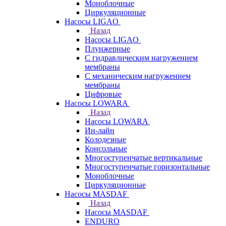
Моноблочные
Циркуляционные
Насосы LIGAO
Назад
Насосы LIGAO
Плунжерные
С гидравлическим нагружением
мембраны
С механическим нагружением
мембраны
Цифровые
Насосы LOWARA
Назад
Насосы LOWARA
Ин-лайн
Колодезные
Консольные
Многоступенчатые вертикальные
Многоступенчатые горизонтальные
Моноблочные
Циркуляционные
Насосы MASDAF
Назад
Насосы MASDAF
ENDURO