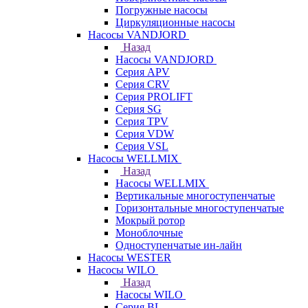
Погружные насосы
Циркуляционные насосы
Насосы VANDJORD
Назад
Насосы VANDJORD
Серия APV
Серия CRV
Серия PROLIFT
Серия SG
Серия TPV
Серия VDW
Серия VSL
Насосы WELLMIX
Назад
Насосы WELLMIX
Вертикальные многоступенчатые
Горизонтальные многоступенчатые
Мокрый ротор
Моноблочные
Одноступенчатые ин-лайн
Насосы WESTER
Насосы WILO
Назад
Насосы WILO
Серия BL