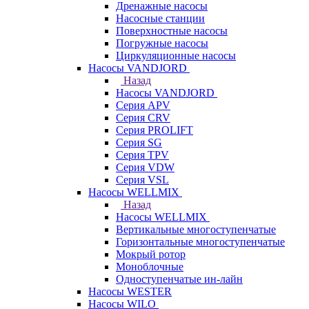
Дренажные насосы
Насосные станции
Поверхностные насосы
Погружные насосы
Циркуляционные насосы
Насосы VANDJORD
Назад
Насосы VANDJORD
Серия APV
Серия CRV
Серия PROLIFT
Серия SG
Серия TPV
Серия VDW
Серия VSL
Насосы WELLMIX
Назад
Насосы WELLMIX
Вертикальные многоступенчатые
Горизонтальные многоступенчатые
Мокрый ротор
Моноблочные
Одноступенчатые ин-лайн
Насосы WESTER
Насосы WILO