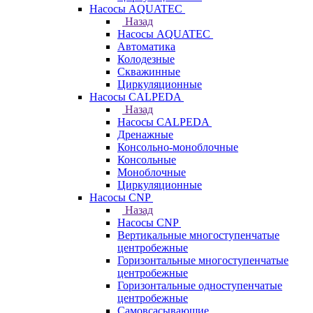
Насосы AQUATEC
Назад
Насосы AQUATEC
Автоматика
Колодезные
Скважинные
Циркуляционные
Насосы CALPEDA
Назад
Насосы CALPEDA
Дренажные
Консольно-моноблочные
Консольные
Моноблочные
Циркуляционные
Насосы CNP
Назад
Насосы CNP
Вертикальные многоступенчатые
центробежные
Горизонтальные многоступенчатые
центробежные
Горизонтальные одноступенчатые
центробежные
Самовсасывающие