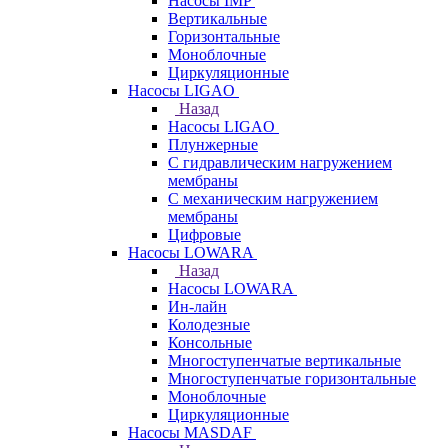
Насосы IMP
Вертикальные
Горизонтальные
Моноблочные
Циркуляционные
Насосы LIGAO
Назад
Насосы LIGAO
Плунжерные
С гидравлическим нагружением
мембраны
С механическим нагружением
мембраны
Цифровые
Насосы LOWARA
Назад
Насосы LOWARA
Ин-лайн
Колодезные
Консольные
Многоступенчатые вертикальные
Многоступенчатые горизонтальные
Моноблочные
Циркуляционные
Насосы MASDAF