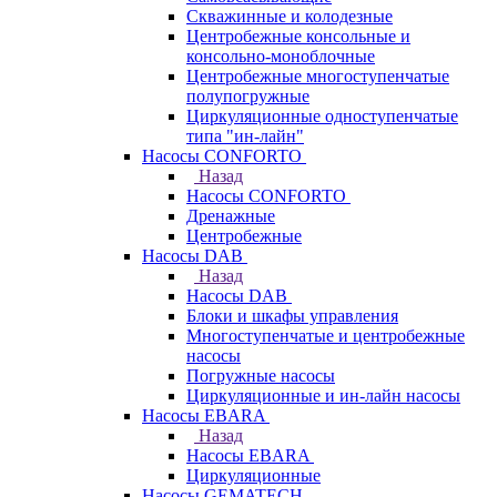
Скважинные и колодезные
Центробежные консольные и
консольно-моноблочные
Центробежные многоступенчатые
полупогружные
Циркуляционные одноступенчатые
типа "ин-лайн"
Насосы CONFORTO
Назад
Насосы CONFORTO
Дренажные
Центробежные
Насосы DAB
Назад
Насосы DAB
Блоки и шкафы управления
Многоступенчатые и центробежные
насосы
Погружные насосы
Циркуляционные и ин-лайн насосы
Насосы EBARA
Назад
Насосы EBARA
Циркуляционные
Насосы GEMATECH