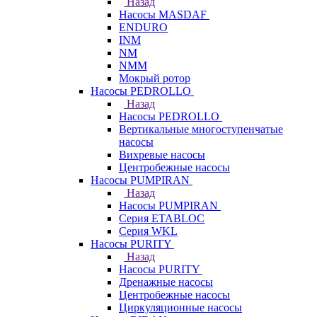
Назад
Насосы MASDAF
ENDURO
INM
NM
NMM
Мокрый ротор
Насосы PEDROLLO
Назад
Насосы PEDROLLO
Вертикальные многоступенчатые
насосы
Вихревые насосы
Центробежные насосы
Насосы PUMPIRAN
Назад
Насосы PUMPIRAN
Серия ETABLOC
Серия WKL
Насосы PURITY
Назад
Насосы PURITY
Дренажные насосы
Центробежные насосы
Циркуляционные насосы