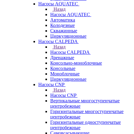
Насосы AQUATEC
Назад
Насосы AQUATEC
Автоматика
Колодезные
Скважинные
Циркуляционные
Насосы CALPEDA
Назад
Насосы CALPEDA
Дренажные
Консольно-моноблочные
Консольные
Моноблочные
Циркуляционные
Насосы CNP
Назад
Насосы CNP
Вертикальные многоступенчатые
центробежные
Горизонтальные многоступенчатые
центробежные
Горизонтальные одноступенчатые
центробежные
Самовсасывающие