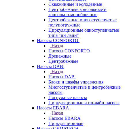
Скважинные и колодезные
Центробежные консольные и
консольно-моноблочные
Центробежные многоступенчатые
полупогружные
Циркуляционные одноступенчатые
типа "ин-лайн"
Насосы CONFORTO
Назад
Насосы CONFORTO
Дренажные
Центробежные
Насосы DAB
Назад
Насосы DAB
Блоки и шкафы управления
Многоступенчатые и центробежные
насосы
Погружные насосы
Циркуляционные и ин-лайн насосы
Насосы EBARA
Назад
Насосы EBARA
Циркуляционные
Насосы GEMATECH