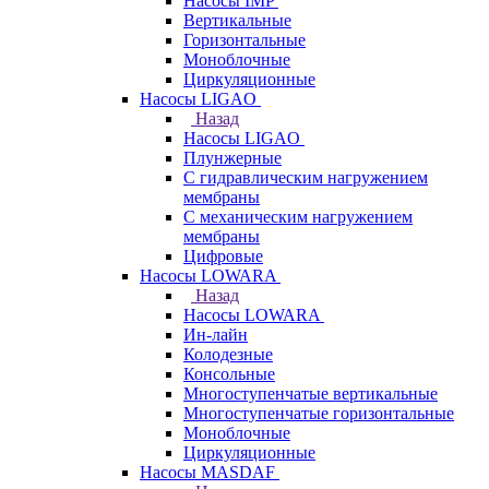
Насосы IMP
Вертикальные
Горизонтальные
Моноблочные
Циркуляционные
Насосы LIGAO
Назад
Насосы LIGAO
Плунжерные
С гидравлическим нагружением
мембраны
С механическим нагружением
мембраны
Цифровые
Насосы LOWARA
Назад
Насосы LOWARA
Ин-лайн
Колодезные
Консольные
Многоступенчатые вертикальные
Многоступенчатые горизонтальные
Моноблочные
Циркуляционные
Насосы MASDAF