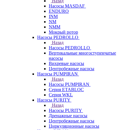
Назад
Насосы MASDAF
ENDURO
INM
NM
NMM
Мокрый ротор
Насосы PEDROLLO
Назад
Насосы PEDROLLO
Вертикальные многоступенчатые
насосы
Вихревые насосы
Центробежные насосы
Насосы PUMPIRAN
Назад
Насосы PUMPIRAN
Серия ETABLOC
Серия WKL
Насосы PURITY
Назад
Насосы PURITY
Дренажные насосы
Центробежные насосы
Циркуляционные насосы