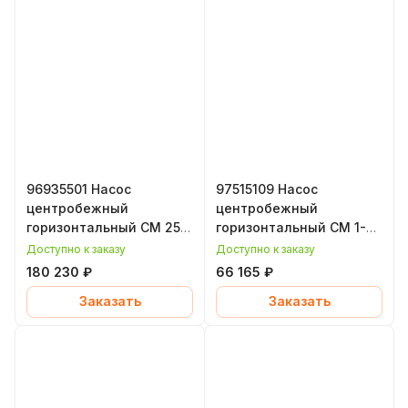
96935501 Насос
97515109 Насос
центробежный
центробежный
горизонтальный CM 25-
горизонтальный CM 1-3,
2, 4 кВт, уплотнение
0,46 кВт, уплотнение
Доступно к заказу
Доступно к заказу
EPDM, Grundfos
EPDM, Grundfos
180 230 ₽
66 165 ₽
(Грундфос)
(Грундфос)
Заказать
Заказать