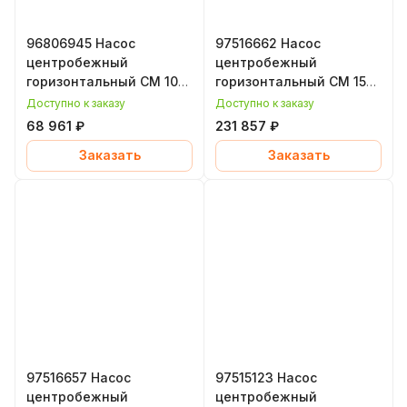
96806945 Насос
97516662 Насос
центробежный
центробежный
горизонтальный CM 10-
горизонтальный CM 15-
2, 1,2 кВт, уплотнение
2, 1,7 кВт, уплотнение
Доступно к заказу
Доступно к заказу
EPDM, Grundfos
EPDM, Grundfos
68 961 ₽
231 857 ₽
(Грундфос)
(Грундфос)
Заказать
Заказать
97516657 Насос
97515123 Насос
центробежный
центробежный