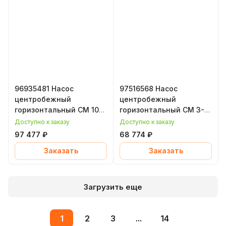
96935481 Насос
97516568 Насос
центробежный
центробежный
горизонтальный CM 10-
горизонтальный CM 3-7,
2, 1,3 кВт, уплотнение
0,85 кВт, уплотнение
Доступно к заказу
Доступно к заказу
EPDM, Grundfos
EPDM, Grundfos
97 477 ₽
68 774 ₽
(Грундфос)
(Грундфос)
Заказать
Заказать
Загрузить еще
1
2
3
...
14