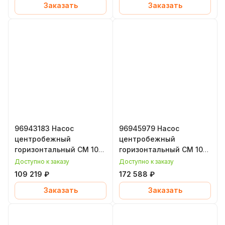
Заказать
Заказать
96943183 Насос
96945979 Насос
центробежный
центробежный
горизонтальный CM 10-
горизонтальный CM 10-
1, 0,65 кВт, уплотнение
4, 3,2 кВт, уплотнение
Доступно к заказу
Доступно к заказу
EPDM, Grundfos
EPDM, Grundfos
109 219 ₽
172 588 ₽
(Грундфос)
(Грундфос)
Заказать
Заказать