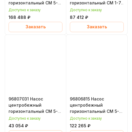
горизонтальный CM 5-7,
горизонтальный CM 1-7,
1,3 кВт, уплотнение
0,65 кВт, уплотнение
Доступно к заказу
Доступно к заказу
EPDM, Grundfos
EPDM, Grundfos
168 488 ₽
87 412 ₽
(Грундфос)
(Грундфос)
Заказать
Заказать
96807031 Насос
96806815 Насос
центробежный
центробежный
горизонтальный CM 5-2,
горизонтальный CM 5-8,
0,46 кВт, уплотнение
1,7 кВт, уплотнение
Доступно к заказу
Доступно к заказу
EPDM, Grundfos
EPDM, Grundfos
43 054 ₽
122 265 ₽
(Грундфос)
(Грундфос)