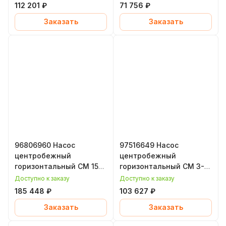
EPDM, Grundfos
EPDM, Grundfos
112 201 ₽
71 756 ₽
(Грундфос)
(Грундфос)
Заказать
Заказать
96806960 Насос
97516649 Насос
центробежный
центробежный
горизонтальный CM 15-
горизонтальный CM 3-6,
4, 5,8 кВт, уплотнение
0,65 кВт, уплотнение
Доступно к заказу
Доступно к заказу
EPDM, Grundfos
EPDM, Grundfos
185 448 ₽
103 627 ₽
(Грундфос)
(Грундфос)
Заказать
Заказать