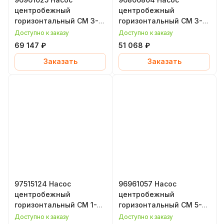
центробежный
центробежный
горизонтальный CM 3-3,
горизонтальный CM 3-5,
0,5 кВт, уплотнение
0,5 кВт, уплотнение
Доступно к заказу
Доступно к заказу
EPDM, Grundfos
EPDM, Grundfos
69 147 ₽
51 068 ₽
(Грундфос)
(Грундфос)
Заказать
Заказать
97515124 Насос
96961057 Насос
центробежный
центробежный
горизонтальный CM 1-9,
горизонтальный CM 5-3,
0,65 кВт, уплотнение
0,65 кВт, уплотнение
Доступно к заказу
Доступно к заказу