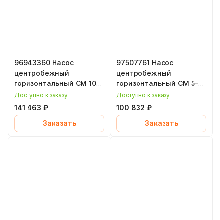
96943360 Насос
97507761 Насос
центробежный
центробежный
горизонтальный CM 10-
горизонтальный CM 5-6,
4, 3,2 кВт, уплотнение
1,2 кВт, уплотнение
Доступно к заказу
Доступно к заказу
EPDM, Grundfos
EPDM, Grundfos
141 463 ₽
100 832 ₽
(Грундфос)
(Грундфос)
Заказать
Заказать