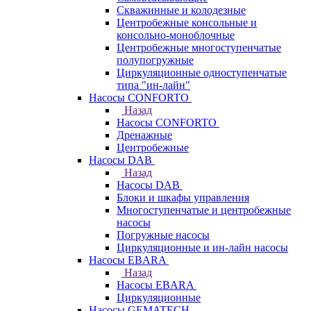
Скважинные и колодезные
Центробежные консольные и
консольно-моноблочные
Центробежные многоступенчатые
полупогружные
Циркуляционные одноступенчатые
типа "ин-лайн"
Насосы CONFORTO
Назад
Насосы CONFORTO
Дренажные
Центробежные
Насосы DAB
Назад
Насосы DAB
Блоки и шкафы управления
Многоступенчатые и центробежные
насосы
Погружные насосы
Циркуляционные и ин-лайн насосы
Насосы EBARA
Назад
Насосы EBARA
Циркуляционные
Насосы GEMATECH