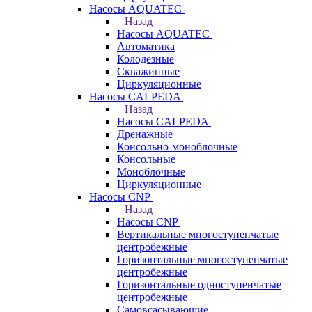
Насосы AQUATEC
Назад
Насосы AQUATEC
Автоматика
Колодезные
Скважинные
Циркуляционные
Насосы CALPEDA
Назад
Насосы CALPEDA
Дренажные
Консольно-моноблочные
Консольные
Моноблочные
Циркуляционные
Насосы CNP
Назад
Насосы CNP
Вертикальные многоступенчатые
центробежные
Горизонтальные многоступенчатые
центробежные
Горизонтальные одноступенчатые
центробежные
Самовсасывающие