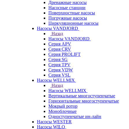
Дренажные насосы
Насосные станции
Поверхностные насосы
Погружные насосы
Циркуляционные насосы
Насосы VANDJORD
Назад
Насосы VANDJORD
Серия APV
Серия CRV
Серия PROLIFT
Серия SG
Серия TPV
Серия VDW
Серия VSL
Насосы WELLMIX
Назад
Насосы WELLMIX
Вертикальные многоступенчатые
Горизонтальные многоступенчатые
Мокрый ротор
Моноблочные
Одноступенчатые ин-лайн
Насосы WESTER
Насосы WILO