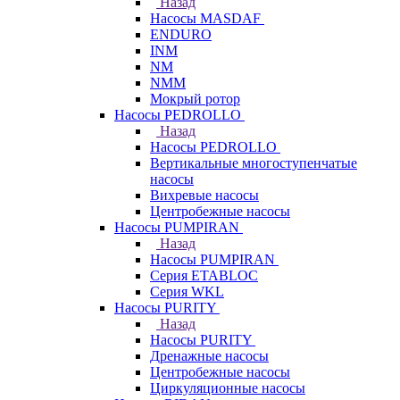
Назад
Насосы MASDAF
ENDURO
INM
NM
NMM
Мокрый ротор
Насосы PEDROLLO
Назад
Насосы PEDROLLO
Вертикальные многоступенчатые
насосы
Вихревые насосы
Центробежные насосы
Насосы PUMPIRAN
Назад
Насосы PUMPIRAN
Серия ETABLOC
Серия WKL
Насосы PURITY
Назад
Насосы PURITY
Дренажные насосы
Центробежные насосы
Циркуляционные насосы