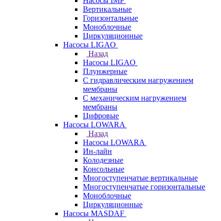
Насосы IMP
Вертикальные
Горизонтальные
Моноблочные
Циркуляционные
Насосы LIGAO
Назад
Насосы LIGAO
Плунжерные
С гидравлическим нагружением
мембраны
С механическим нагружением
мембраны
Цифровые
Насосы LOWARA
Назад
Насосы LOWARA
Ин-лайн
Колодезные
Консольные
Многоступенчатые вертикальные
Многоступенчатые горизонтальные
Моноблочные
Циркуляционные
Насосы MASDAF