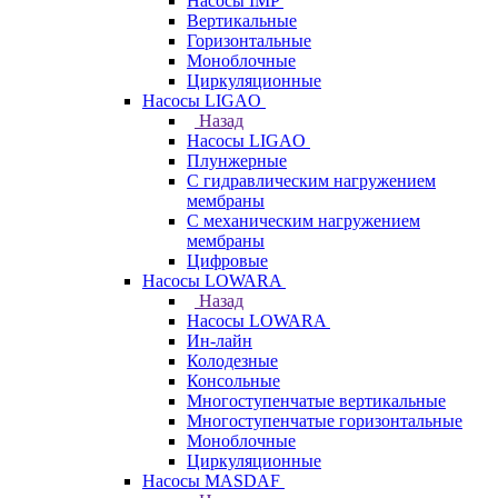
Насосы IMP
Вертикальные
Горизонтальные
Моноблочные
Циркуляционные
Насосы LIGAO
Назад
Насосы LIGAO
Плунжерные
С гидравлическим нагружением
мембраны
С механическим нагружением
мембраны
Цифровые
Насосы LOWARA
Назад
Насосы LOWARA
Ин-лайн
Колодезные
Консольные
Многоступенчатые вертикальные
Многоступенчатые горизонтальные
Моноблочные
Циркуляционные
Насосы MASDAF