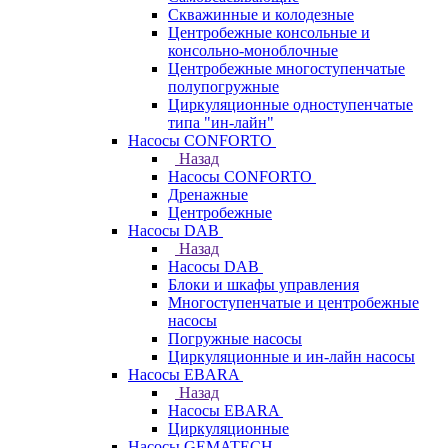
Скважинные и колодезные
Центробежные консольные и
консольно-моноблочные
Центробежные многоступенчатые
полупогружные
Циркуляционные одноступенчатые
типа "ин-лайн"
Насосы CONFORTO
Назад
Насосы CONFORTO
Дренажные
Центробежные
Насосы DAB
Назад
Насосы DAB
Блоки и шкафы управления
Многоступенчатые и центробежные
насосы
Погружные насосы
Циркуляционные и ин-лайн насосы
Насосы EBARA
Назад
Насосы EBARA
Циркуляционные
Насосы GEMATECH