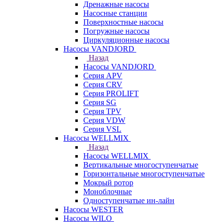
Дренажные насосы
Насосные станции
Поверхностные насосы
Погружные насосы
Циркуляционные насосы
Насосы VANDJORD
Назад
Насосы VANDJORD
Серия APV
Серия CRV
Серия PROLIFT
Серия SG
Серия TPV
Серия VDW
Серия VSL
Насосы WELLMIX
Назад
Насосы WELLMIX
Вертикальные многоступенчатые
Горизонтальные многоступенчатые
Мокрый ротор
Моноблочные
Одноступенчатые ин-лайн
Насосы WESTER
Насосы WILO