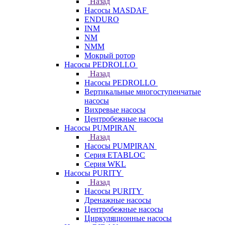
Назад
Насосы MASDAF
ENDURO
INM
NM
NMM
Мокрый ротор
Насосы PEDROLLO
Назад
Насосы PEDROLLO
Вертикальные многоступенчатые
насосы
Вихревые насосы
Центробежные насосы
Насосы PUMPIRAN
Назад
Насосы PUMPIRAN
Серия ETABLOC
Серия WKL
Насосы PURITY
Назад
Насосы PURITY
Дренажные насосы
Центробежные насосы
Циркуляционные насосы