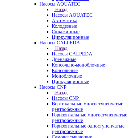
Насосы AQUATEC
Назад
Насосы AQUATEC
Автоматика
Колодезные
Скважинные
Циркуляционные
Насосы CALPEDA
Назад
Насосы CALPEDA
Дренажные
Консольно-моноблочные
Консольные
Моноблочные
Циркуляционные
Насосы CNP
Назад
Насосы CNP
Вертикальные многоступенчатые
центробежные
Горизонтальные многоступенчатые
центробежные
Горизонтальные одноступенчатые
центробежные
Самовсасывающие