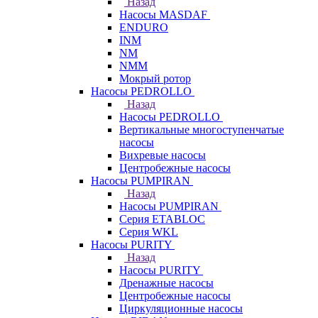
Назад
Насосы MASDAF
ENDURO
INM
NM
NMM
Мокрый ротор
Насосы PEDROLLO
Назад
Насосы PEDROLLO
Вертикальные многоступенчатые
насосы
Вихревые насосы
Центробежные насосы
Насосы PUMPIRAN
Назад
Насосы PUMPIRAN
Серия ETABLOC
Серия WKL
Насосы PURITY
Назад
Насосы PURITY
Дренажные насосы
Центробежные насосы
Циркуляционные насосы