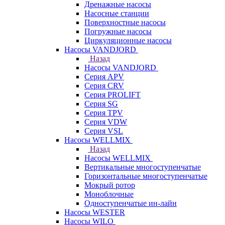
Дренажные насосы
Насосные станции
Поверхностные насосы
Погружные насосы
Циркуляционные насосы
Насосы VANDJORD
Назад
Насосы VANDJORD
Серия APV
Серия CRV
Серия PROLIFT
Серия SG
Серия TPV
Серия VDW
Серия VSL
Насосы WELLMIX
Назад
Насосы WELLMIX
Вертикальные многоступенчатые
Горизонтальные многоступенчатые
Мокрый ротор
Моноблочные
Одноступенчатые ин-лайн
Насосы WESTER
Насосы WILO