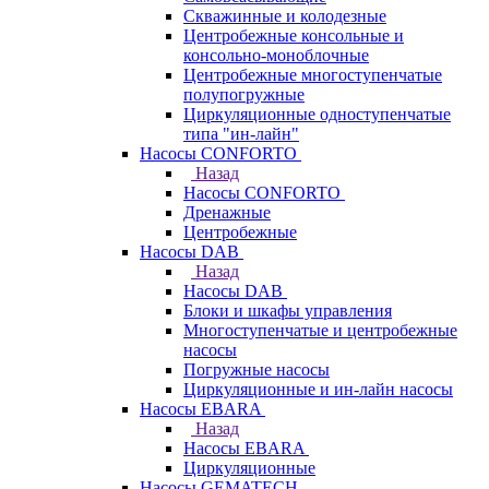
Скважинные и колодезные
Центробежные консольные и
консольно-моноблочные
Центробежные многоступенчатые
полупогружные
Циркуляционные одноступенчатые
типа "ин-лайн"
Насосы CONFORTO
Назад
Насосы CONFORTO
Дренажные
Центробежные
Насосы DAB
Назад
Насосы DAB
Блоки и шкафы управления
Многоступенчатые и центробежные
насосы
Погружные насосы
Циркуляционные и ин-лайн насосы
Насосы EBARA
Назад
Насосы EBARA
Циркуляционные
Насосы GEMATECH