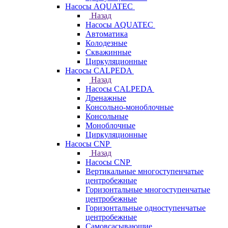
Насосы AQUATEC
Назад
Насосы AQUATEC
Автоматика
Колодезные
Скважинные
Циркуляционные
Насосы CALPEDA
Назад
Насосы CALPEDA
Дренажные
Консольно-моноблочные
Консольные
Моноблочные
Циркуляционные
Насосы CNP
Назад
Насосы CNP
Вертикальные многоступенчатые
центробежные
Горизонтальные многоступенчатые
центробежные
Горизонтальные одноступенчатые
центробежные
Самовсасывающие