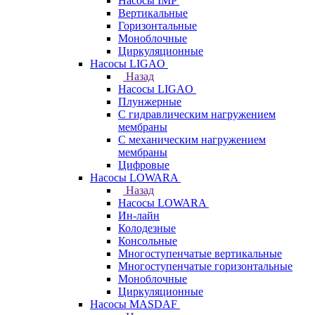
Насосы IMP
Вертикальные
Горизонтальные
Моноблочные
Циркуляционные
Насосы LIGAO
Назад
Насосы LIGAO
Плунжерные
С гидравлическим нагружением
мембраны
С механическим нагружением
мембраны
Цифровые
Насосы LOWARA
Назад
Насосы LOWARA
Ин-лайн
Колодезные
Консольные
Многоступенчатые вертикальные
Многоступенчатые горизонтальные
Моноблочные
Циркуляционные
Насосы MASDAF