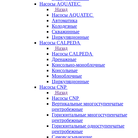
Насосы AQUATEC
Назад
Насосы AQUATEC
Автоматика
Колодезные
Скважинные
Циркуляционные
Насосы CALPEDA
Назад
Насосы CALPEDA
Дренажные
Консольно-моноблочные
Консольные
Моноблочные
Циркуляционные
Насосы CNP
Назад
Насосы CNP
Вертикальные многоступенчатые
центробежные
Горизонтальные многоступенчатые
центробежные
Горизонтальные одноступенчатые
центробежные
Самовсасывающие