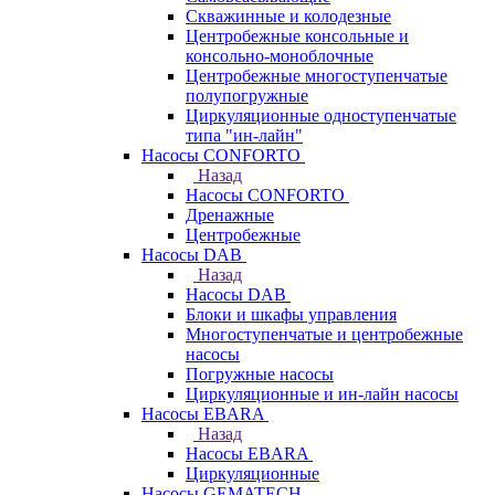
Скважинные и колодезные
Центробежные консольные и
консольно-моноблочные
Центробежные многоступенчатые
полупогружные
Циркуляционные одноступенчатые
типа "ин-лайн"
Насосы CONFORTO
Назад
Насосы CONFORTO
Дренажные
Центробежные
Насосы DAB
Назад
Насосы DAB
Блоки и шкафы управления
Многоступенчатые и центробежные
насосы
Погружные насосы
Циркуляционные и ин-лайн насосы
Насосы EBARA
Назад
Насосы EBARA
Циркуляционные
Насосы GEMATECH