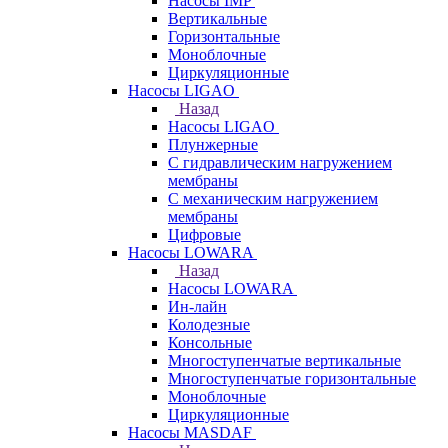
Насосы IMP
Вертикальные
Горизонтальные
Моноблочные
Циркуляционные
Насосы LIGAO
Назад
Насосы LIGAO
Плунжерные
С гидравлическим нагружением
мембраны
С механическим нагружением
мембраны
Цифровые
Насосы LOWARA
Назад
Насосы LOWARA
Ин-лайн
Колодезные
Консольные
Многоступенчатые вертикальные
Многоступенчатые горизонтальные
Моноблочные
Циркуляционные
Насосы MASDAF