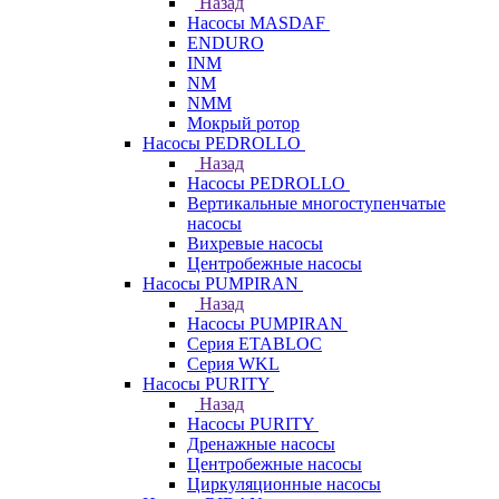
Назад
Насосы MASDAF
ENDURO
INM
NM
NMM
Мокрый ротор
Насосы PEDROLLO
Назад
Насосы PEDROLLO
Вертикальные многоступенчатые
насосы
Вихревые насосы
Центробежные насосы
Насосы PUMPIRAN
Назад
Насосы PUMPIRAN
Серия ETABLOC
Серия WKL
Насосы PURITY
Назад
Насосы PURITY
Дренажные насосы
Центробежные насосы
Циркуляционные насосы