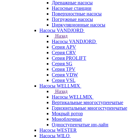
Дренажные насосы
Насосные станции
Поверхностные насосы
Погружные насосы
Циркуляционные насосы
Насосы VANDJORD
Назад
Насосы VANDJORD
Серия APV
Серия CRV
Серия PROLIFT
Серия SG
Серия TPV
Серия VDW
Серия VSL
Насосы WELLMIX
Назад
Насосы WELLMIX
Вертикальные многоступенчатые
Горизонтальные многоступенчатые
Мокрый ротор
Моноблочные
Одноступенчатые ин-лайн
Насосы WESTER
Насосы WILO