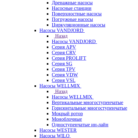
Дренажные насосы
Насосные станции
Поверхностные насосы
Погружные насосы
Циркуляционные насосы
Насосы VANDJORD
Назад
Насосы VANDJORD
Серия APV
Серия CRV
Серия PROLIFT
Серия SG
Серия TPV
Серия VDW
Серия VSL
Насосы WELLMIX
Назад
Насосы WELLMIX
Вертикальные многоступенчатые
Горизонтальные многоступенчатые
Мокрый ротор
Моноблочные
Одноступенчатые ин-лайн
Насосы WESTER
Насосы WILO