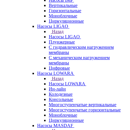
Насосы IMP
Вертикальные
Горизонтальные
Моноблочные
Циркуляционные
Насосы LIGAO
Назад
Насосы LIGAO
Плунжерные
С гидравлическим нагружением
мембраны
С механическим нагружением
мембраны
Цифровые
Насосы LOWARA
Назад
Насосы LOWARA
Ин-лайн
Колодезные
Консольные
Многоступенчатые вертикальные
Многоступенчатые горизонтальные
Моноблочные
Циркуляционные
Насосы MASDAF