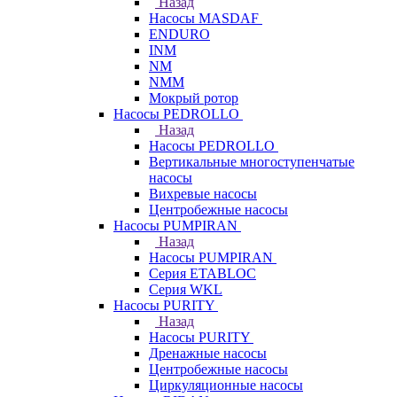
Назад
Насосы MASDAF
ENDURO
INM
NM
NMM
Мокрый ротор
Насосы PEDROLLO
Назад
Насосы PEDROLLO
Вертикальные многоступенчатые
насосы
Вихревые насосы
Центробежные насосы
Насосы PUMPIRAN
Назад
Насосы PUMPIRAN
Серия ETABLOC
Серия WKL
Насосы PURITY
Назад
Насосы PURITY
Дренажные насосы
Центробежные насосы
Циркуляционные насосы