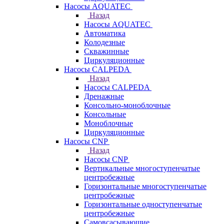
Насосы AQUATEC
Назад
Насосы AQUATEC
Автоматика
Колодезные
Скважинные
Циркуляционные
Насосы CALPEDA
Назад
Насосы CALPEDA
Дренажные
Консольно-моноблочные
Консольные
Моноблочные
Циркуляционные
Насосы CNP
Назад
Насосы CNP
Вертикальные многоступенчатые
центробежные
Горизонтальные многоступенчатые
центробежные
Горизонтальные одноступенчатые
центробежные
Самовсасывающие