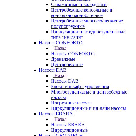
Скважинные и колодезные
Центробежные консольные и
консольно-моноблочные
Центробежные многоступенчатые
полупогружные
Циркуляционные одноступенчатые
типа "ин-лайн"
Насосы CONFORTO
Назад
Насосы CONFORTO
Дренажные
Центробежные
Насосы DAB
Назад
Насосы DAB
Блоки и шкафы управления
Многоступенчатые и центробежные
насосы
Погружные насосы
Циркуляционные и ин-лайн насосы
Насосы EBARA
Назад
Насосы EBARA
Циркуляционные
Насосы GEMATECH