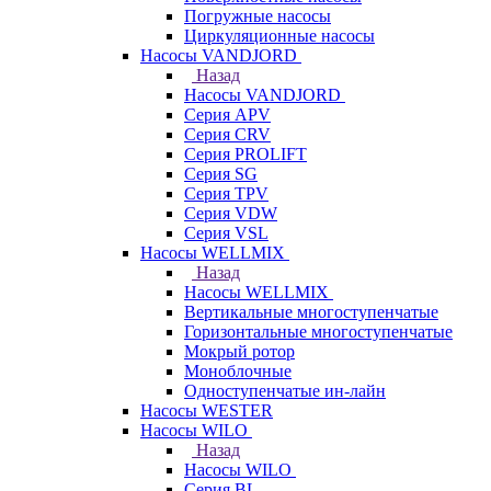
Погружные насосы
Циркуляционные насосы
Насосы VANDJORD
Назад
Насосы VANDJORD
Серия APV
Серия CRV
Серия PROLIFT
Серия SG
Серия TPV
Серия VDW
Серия VSL
Насосы WELLMIX
Назад
Насосы WELLMIX
Вертикальные многоступенчатые
Горизонтальные многоступенчатые
Мокрый ротор
Моноблочные
Одноступенчатые ин-лайн
Насосы WESTER
Насосы WILO
Назад
Насосы WILO
Серия BL