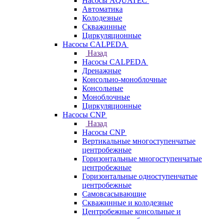
Насосы AQUATEC
Автоматика
Колодезные
Скважинные
Циркуляционные
Насосы CALPEDA
Назад
Насосы CALPEDA
Дренажные
Консольно-моноблочные
Консольные
Моноблочные
Циркуляционные
Насосы CNP
Назад
Насосы CNP
Вертикальные многоступенчатые
центробежные
Горизонтальные многоступенчатые
центробежные
Горизонтальные одноступенчатые
центробежные
Самовсасывающие
Скважинные и колодезные
Центробежные консольные и