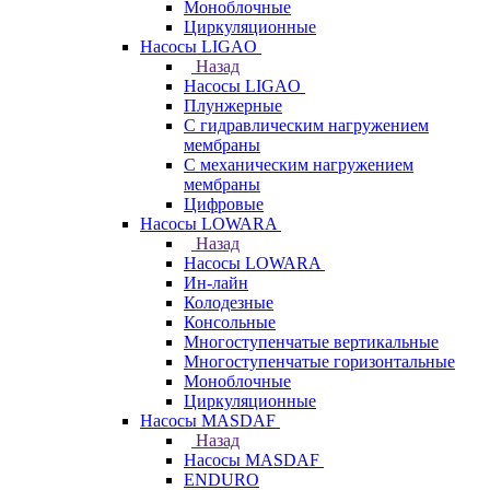
Моноблочные
Циркуляционные
Насосы LIGAO
Назад
Насосы LIGAO
Плунжерные
С гидравлическим нагружением
мембраны
С механическим нагружением
мембраны
Цифровые
Насосы LOWARA
Назад
Насосы LOWARA
Ин-лайн
Колодезные
Консольные
Многоступенчатые вертикальные
Многоступенчатые горизонтальные
Моноблочные
Циркуляционные
Насосы MASDAF
Назад
Насосы MASDAF
ENDURO