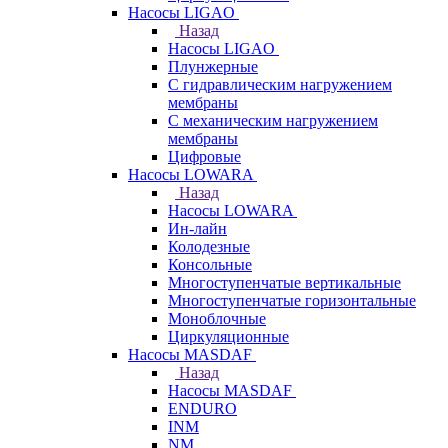
Насосы LIGAO
Назад
Насосы LIGAO
Плунжерные
С гидравлическим нагружением
мембраны
С механическим нагружением
мембраны
Цифровые
Насосы LOWARA
Назад
Насосы LOWARA
Ин-лайн
Колодезные
Консольные
Многоступенчатые вертикальные
Многоступенчатые горизонтальные
Моноблочные
Циркуляционные
Насосы MASDAF
Назад
Насосы MASDAF
ENDURO
INM
NM