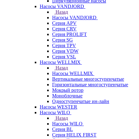
Циркуляционные насосы
Насосы VANDJORD
Назад
Насосы VANDJORD
Серия APV
Серия CRV
Серия PROLIFT
Серия SG
Серия TPV
Серия VDW
Серия VSL
Насосы WELLMIX
Назад
Насосы WELLMIX
Вертикальные многоступенчатые
Горизонтальные многоступенчатые
Мокрый ротор
Моноблочные
Одноступенчатые ин-лайн
Насосы WESTER
Насосы WILO
Назад
Насосы WILO
Серия BL
Серия HELIX FIRST