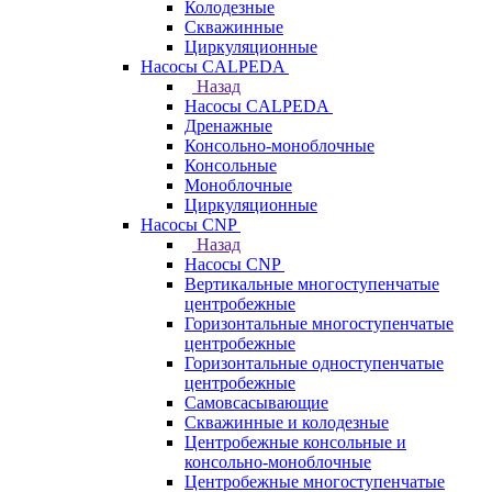
Колодезные
Скважинные
Циркуляционные
Насосы CALPEDA
Назад
Насосы CALPEDA
Дренажные
Консольно-моноблочные
Консольные
Моноблочные
Циркуляционные
Насосы CNP
Назад
Насосы CNP
Вертикальные многоступенчатые
центробежные
Горизонтальные многоступенчатые
центробежные
Горизонтальные одноступенчатые
центробежные
Самовсасывающие
Скважинные и колодезные
Центробежные консольные и
консольно-моноблочные
Центробежные многоступенчатые