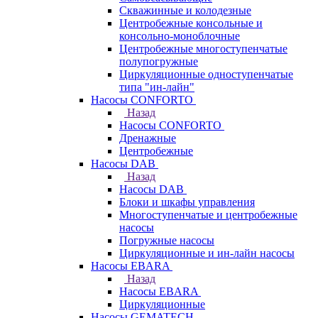
Скважинные и колодезные
Центробежные консольные и
консольно-моноблочные
Центробежные многоступенчатые
полупогружные
Циркуляционные одноступенчатые
типа "ин-лайн"
Насосы CONFORTO
Назад
Насосы CONFORTO
Дренажные
Центробежные
Насосы DAB
Назад
Насосы DAB
Блоки и шкафы управления
Многоступенчатые и центробежные
насосы
Погружные насосы
Циркуляционные и ин-лайн насосы
Насосы EBARA
Назад
Насосы EBARA
Циркуляционные
Насосы GEMATECH