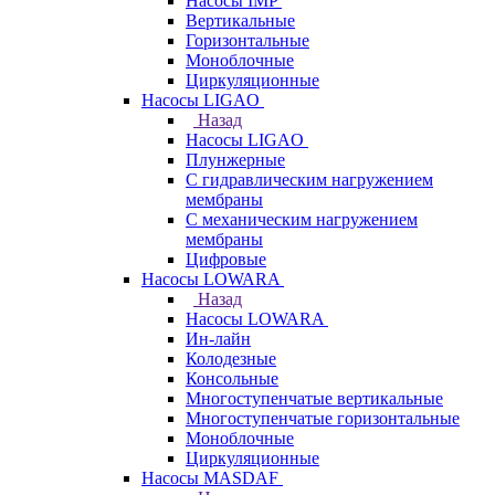
Насосы IMP
Вертикальные
Горизонтальные
Моноблочные
Циркуляционные
Насосы LIGAO
Назад
Насосы LIGAO
Плунжерные
С гидравлическим нагружением
мембраны
С механическим нагружением
мембраны
Цифровые
Насосы LOWARA
Назад
Насосы LOWARA
Ин-лайн
Колодезные
Консольные
Многоступенчатые вертикальные
Многоступенчатые горизонтальные
Моноблочные
Циркуляционные
Насосы MASDAF