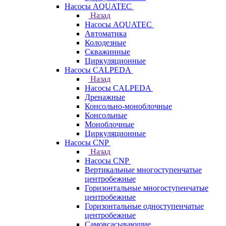
Насосы AQUATEC
Назад
Насосы AQUATEC
Автоматика
Колодезные
Скважинные
Циркуляционные
Насосы CALPEDA
Назад
Насосы CALPEDA
Дренажные
Консольно-моноблочные
Консольные
Моноблочные
Циркуляционные
Насосы CNP
Назад
Насосы CNP
Вертикальные многоступенчатые
центробежные
Горизонтальные многоступенчатые
центробежные
Горизонтальные одноступенчатые
центробежные
Самовсасывающие