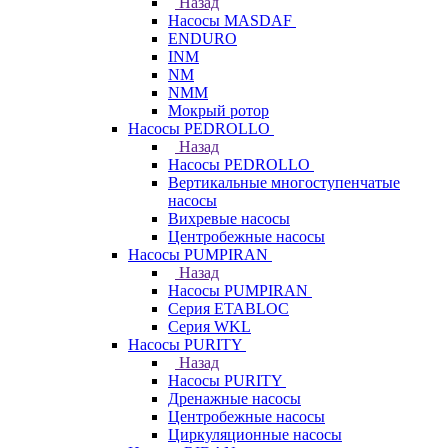
Назад
Насосы MASDAF
ENDURO
INM
NM
NMM
Мокрый ротор
Насосы PEDROLLO
Назад
Насосы PEDROLLO
Вертикальные многоступенчатые
насосы
Вихревые насосы
Центробежные насосы
Насосы PUMPIRAN
Назад
Насосы PUMPIRAN
Серия ETABLOC
Серия WKL
Насосы PURITY
Назад
Насосы PURITY
Дренажные насосы
Центробежные насосы
Циркуляционные насосы