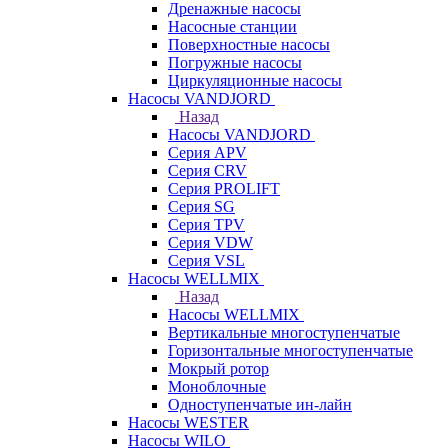
Дренажные насосы
Насосные станции
Поверхностные насосы
Погружные насосы
Циркуляционные насосы
Насосы VANDJORD
Назад
Насосы VANDJORD
Серия APV
Серия CRV
Серия PROLIFT
Серия SG
Серия TPV
Серия VDW
Серия VSL
Насосы WELLMIX
Назад
Насосы WELLMIX
Вертикальные многоступенчатые
Горизонтальные многоступенчатые
Мокрый ротор
Моноблочные
Одноступенчатые ин-лайн
Насосы WESTER
Насосы WILO