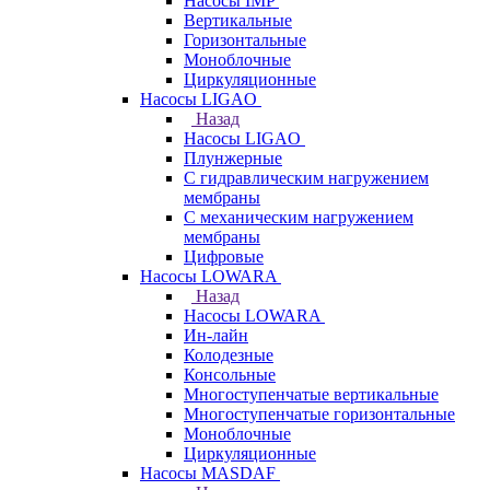
Насосы IMP
Вертикальные
Горизонтальные
Моноблочные
Циркуляционные
Насосы LIGAO
Назад
Насосы LIGAO
Плунжерные
С гидравлическим нагружением
мембраны
С механическим нагружением
мембраны
Цифровые
Насосы LOWARA
Назад
Насосы LOWARA
Ин-лайн
Колодезные
Консольные
Многоступенчатые вертикальные
Многоступенчатые горизонтальные
Моноблочные
Циркуляционные
Насосы MASDAF