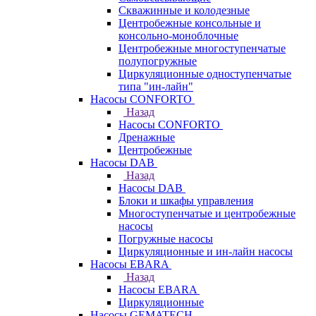
Скважинные и колодезные
Центробежные консольные и
консольно-моноблочные
Центробежные многоступенчатые
полупогружные
Циркуляционные одноступенчатые
типа "ин-лайн"
Насосы CONFORTO
Назад
Насосы CONFORTO
Дренажные
Центробежные
Насосы DAB
Назад
Насосы DAB
Блоки и шкафы управления
Многоступенчатые и центробежные
насосы
Погружные насосы
Циркуляционные и ин-лайн насосы
Насосы EBARA
Назад
Насосы EBARA
Циркуляционные
Насосы GEMATECH