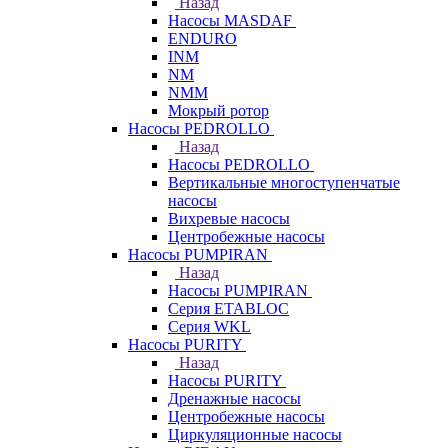
Назад
Насосы MASDAF
ENDURO
INM
NM
NMM
Мокрый ротор
Насосы PEDROLLO
Назад
Насосы PEDROLLO
Вертикальные многоступенчатые
насосы
Вихревые насосы
Центробежные насосы
Насосы PUMPIRAN
Назад
Насосы PUMPIRAN
Серия ETABLOC
Серия WKL
Насосы PURITY
Назад
Насосы PURITY
Дренажные насосы
Центробежные насосы
Циркуляционные насосы