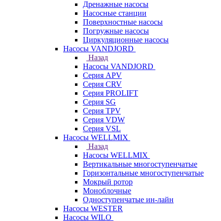
Дренажные насосы
Насосные станции
Поверхностные насосы
Погружные насосы
Циркуляционные насосы
Насосы VANDJORD
Назад
Насосы VANDJORD
Серия APV
Серия CRV
Серия PROLIFT
Серия SG
Серия TPV
Серия VDW
Серия VSL
Насосы WELLMIX
Назад
Насосы WELLMIX
Вертикальные многоступенчатые
Горизонтальные многоступенчатые
Мокрый ротор
Моноблочные
Одноступенчатые ин-лайн
Насосы WESTER
Насосы WILO