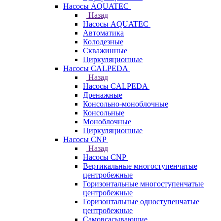
Насосы AQUATEC
Назад
Насосы AQUATEC
Автоматика
Колодезные
Скважинные
Циркуляционные
Насосы CALPEDA
Назад
Насосы CALPEDA
Дренажные
Консольно-моноблочные
Консольные
Моноблочные
Циркуляционные
Насосы CNP
Назад
Насосы CNP
Вертикальные многоступенчатые
центробежные
Горизонтальные многоступенчатые
центробежные
Горизонтальные одноступенчатые
центробежные
Самовсасывающие