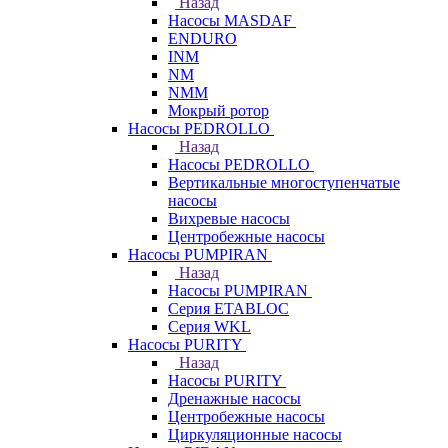
Назад
Насосы MASDAF
ENDURO
INM
NM
NMM
Мокрый ротор
Насосы PEDROLLO
Назад
Насосы PEDROLLO
Вертикальные многоступенчатые
насосы
Вихревые насосы
Центробежные насосы
Насосы PUMPIRAN
Назад
Насосы PUMPIRAN
Серия ETABLOC
Серия WKL
Насосы PURITY
Назад
Насосы PURITY
Дренажные насосы
Центробежные насосы
Циркуляционные насосы