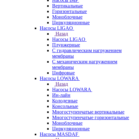
Насосы IMP
Вертикальные
Горизонтальные
Моноблочные
Циркуляционные
Насосы LIGAO
Назад
Насосы LIGAO
Плунжерные
С гидравлическим нагружением
мембраны
С механическим нагружением
мембраны
Цифровые
Насосы LOWARA
Назад
Насосы LOWARA
Ин-лайн
Колодезные
Консольные
Многоступенчатые вертикальные
Многоступенчатые горизонтальные
Моноблочные
Циркуляционные
Насосы MASDAF