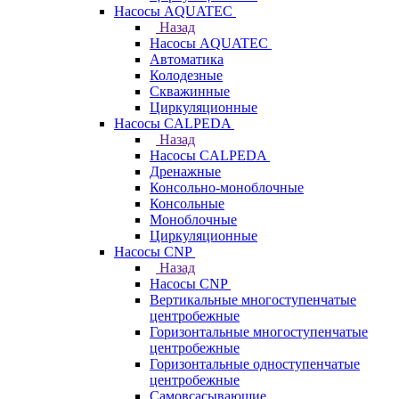
Насосы AQUATEC
Назад
Насосы AQUATEC
Автоматика
Колодезные
Скважинные
Циркуляционные
Насосы CALPEDA
Назад
Насосы CALPEDA
Дренажные
Консольно-моноблочные
Консольные
Моноблочные
Циркуляционные
Насосы CNP
Назад
Насосы CNP
Вертикальные многоступенчатые
центробежные
Горизонтальные многоступенчатые
центробежные
Горизонтальные одноступенчатые
центробежные
Самовсасывающие