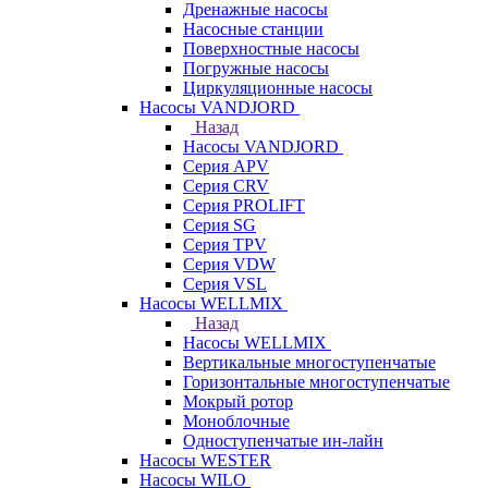
Дренажные насосы
Насосные станции
Поверхностные насосы
Погружные насосы
Циркуляционные насосы
Насосы VANDJORD
Назад
Насосы VANDJORD
Серия APV
Серия CRV
Серия PROLIFT
Серия SG
Серия TPV
Серия VDW
Серия VSL
Насосы WELLMIX
Назад
Насосы WELLMIX
Вертикальные многоступенчатые
Горизонтальные многоступенчатые
Мокрый ротор
Моноблочные
Одноступенчатые ин-лайн
Насосы WESTER
Насосы WILO