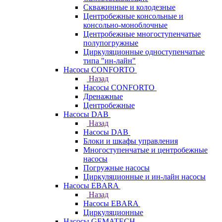
Скважинные и колодезные
Центробежные консольные и
консольно-моноблочные
Центробежные многоступенчатые
полупогружные
Циркуляционные одноступенчатые
типа "ин-лайн"
Насосы CONFORTO
Назад
Насосы CONFORTO
Дренажные
Центробежные
Насосы DAB
Назад
Насосы DAB
Блоки и шкафы управления
Многоступенчатые и центробежные
насосы
Погружные насосы
Циркуляционные и ин-лайн насосы
Насосы EBARA
Назад
Насосы EBARA
Циркуляционные
Насосы GEMATECH