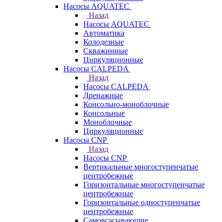
Насосы AQUATEC
Назад
Насосы AQUATEC
Автоматика
Колодезные
Скважинные
Циркуляционные
Насосы CALPEDA
Назад
Насосы CALPEDA
Дренажные
Консольно-моноблочные
Консольные
Моноблочные
Циркуляционные
Насосы CNP
Назад
Насосы CNP
Вертикальные многоступенчатые
центробежные
Горизонтальные многоступенчатые
центробежные
Горизонтальные одноступенчатые
центробежные
Самовсасывающие