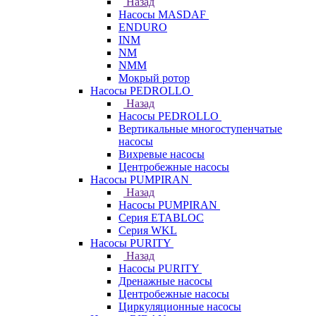
Назад
Насосы MASDAF
ENDURO
INM
NM
NMM
Мокрый ротор
Насосы PEDROLLO
Назад
Насосы PEDROLLO
Вертикальные многоступенчатые
насосы
Вихревые насосы
Центробежные насосы
Насосы PUMPIRAN
Назад
Насосы PUMPIRAN
Серия ETABLOC
Серия WKL
Насосы PURITY
Назад
Насосы PURITY
Дренажные насосы
Центробежные насосы
Циркуляционные насосы