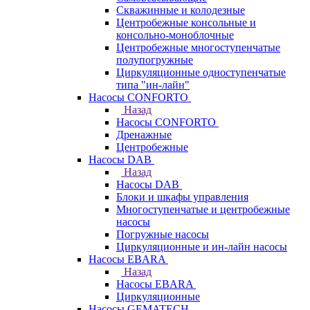
Скважинные и колодезные
Центробежные консольные и
консольно-моноблочные
Центробежные многоступенчатые
полупогружные
Циркуляционные одноступенчатые
типа "ин-лайн"
Насосы CONFORTO
Назад
Насосы CONFORTO
Дренажные
Центробежные
Насосы DAB
Назад
Насосы DAB
Блоки и шкафы управления
Многоступенчатые и центробежные
насосы
Погружные насосы
Циркуляционные и ин-лайн насосы
Насосы EBARA
Назад
Насосы EBARA
Циркуляционные
Насосы GEMATECH