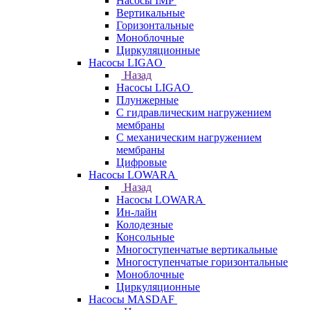
Насосы IMP
Вертикальные
Горизонтальные
Моноблочные
Циркуляционные
Насосы LIGAO
Назад
Насосы LIGAO
Плунжерные
С гидравлическим нагружением
мембраны
С механическим нагружением
мембраны
Цифровые
Насосы LOWARA
Назад
Насосы LOWARA
Ин-лайн
Колодезные
Консольные
Многоступенчатые вертикальные
Многоступенчатые горизонтальные
Моноблочные
Циркуляционные
Насосы MASDAF