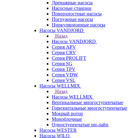
Дренажные насосы
Насосные станции
Поверхностные насосы
Погружные насосы
Циркуляционные насосы
Насосы VANDJORD
Назад
Насосы VANDJORD
Серия APV
Серия CRV
Серия PROLIFT
Серия SG
Серия TPV
Серия VDW
Серия VSL
Насосы WELLMIX
Назад
Насосы WELLMIX
Вертикальные многоступенчатые
Горизонтальные многоступенчатые
Мокрый ротор
Моноблочные
Одноступенчатые ин-лайн
Насосы WESTER
Насосы WILO