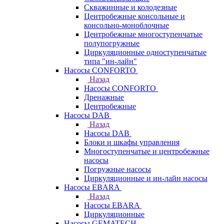
Скважинные и колодезные
Центробежные консольные и
консольно-моноблочные
Центробежные многоступенчатые
полупогружные
Циркуляционные одноступенчатые
типа "ин-лайн"
Насосы CONFORTO
Назад
Насосы CONFORTO
Дренажные
Центробежные
Насосы DAB
Назад
Насосы DAB
Блоки и шкафы управления
Многоступенчатые и центробежные
насосы
Погружные насосы
Циркуляционные и ин-лайн насосы
Насосы EBARA
Назад
Насосы EBARA
Циркуляционные
Насосы GEMATECH