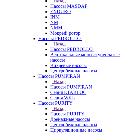
Назад
Насосы MASDAF
ENDURO
INM
NM
NMM
Мокрый ротор
Насосы PEDROLLO
Назад
Насосы PEDROLLO
Вертикальные многоступенчатые
насосы
Вихревые насосы
Центробежные насосы
Насосы PUMPIRAN
Назад
Насосы PUMPIRAN
Серия ETABLOC
Серия WKL
Насосы PURITY
Назад
Насосы PURITY
Дренажные насосы
Центробежные насосы
Циркуляционные насосы