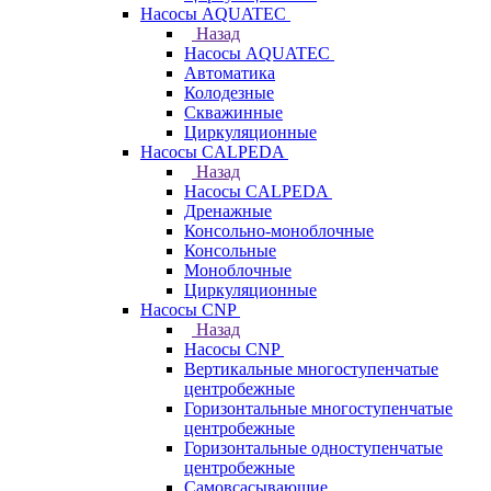
Насосы AQUATEC
Назад
Насосы AQUATEC
Автоматика
Колодезные
Скважинные
Циркуляционные
Насосы CALPEDA
Назад
Насосы CALPEDA
Дренажные
Консольно-моноблочные
Консольные
Моноблочные
Циркуляционные
Насосы CNP
Назад
Насосы CNP
Вертикальные многоступенчатые
центробежные
Горизонтальные многоступенчатые
центробежные
Горизонтальные одноступенчатые
центробежные
Самовсасывающие