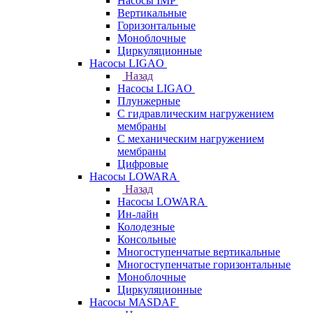
Насосы IMP
Вертикальные
Горизонтальные
Моноблочные
Циркуляционные
Насосы LIGAO
Назад
Насосы LIGAO
Плунжерные
С гидравлическим нагружением
мембраны
С механическим нагружением
мембраны
Цифровые
Насосы LOWARA
Назад
Насосы LOWARA
Ин-лайн
Колодезные
Консольные
Многоступенчатые вертикальные
Многоступенчатые горизонтальные
Моноблочные
Циркуляционные
Насосы MASDAF