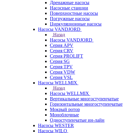
Дренажные насосы
Насосные станции
Поверхностные насосы
Погружные насосы
Циркуляционные насосы
Насосы VANDJORD
Назад
Насосы VANDJORD
Серия APV
Серия CRV
Серия PROLIFT
Серия SG
Серия TPV
Серия VDW
Серия VSL
Насосы WELLMIX
Назад
Насосы WELLMIX
Вертикальные многоступенчатые
Горизонтальные многоступенчатые
Мокрый ротор
Моноблочные
Одноступенчатые ин-лайн
Насосы WESTER
Насосы WILO