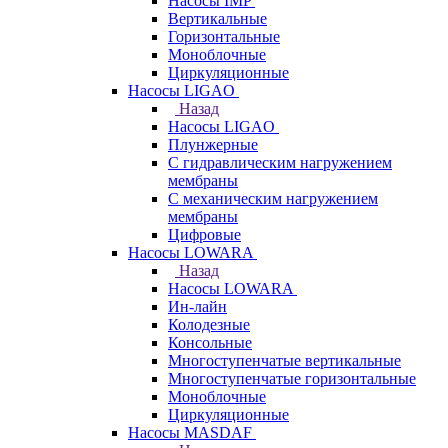
Насосы IMP
Вертикальные
Горизонтальные
Моноблочные
Циркуляционные
Насосы LIGAO
Назад
Насосы LIGAO
Плунжерные
С гидравлическим нагружением
мембраны
С механическим нагружением
мембраны
Цифровые
Насосы LOWARA
Назад
Насосы LOWARA
Ин-лайн
Колодезные
Консольные
Многоступенчатые вертикальные
Многоступенчатые горизонтальные
Моноблочные
Циркуляционные
Насосы MASDAF