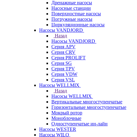
Дренажные насосы
Насосные станции
Поверхностные насосы
Погружные насосы
Циркуляционные насосы
Насосы VANDJORD
Назад
Насосы VANDJORD
Серия APV
Серия CRV
Серия PROLIFT
Серия SG
Серия TPV
Серия VDW
Серия VSL
Насосы WELLMIX
Назад
Насосы WELLMIX
Вертикальные многоступенчатые
Горизонтальные многоступенчатые
Мокрый ротор
Моноблочные
Одноступенчатые ин-лайн
Насосы WESTER
Насосы WILO