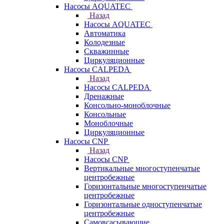
Насосы AQUATEC
Назад
Насосы AQUATEC
Автоматика
Колодезные
Скважинные
Циркуляционные
Насосы CALPEDA
Назад
Насосы CALPEDA
Дренажные
Консольно-моноблочные
Консольные
Моноблочные
Циркуляционные
Насосы CNP
Назад
Насосы CNP
Вертикальные многоступенчатые
центробежные
Горизонтальные многоступенчатые
центробежные
Горизонтальные одноступенчатые
центробежные
Самовсасывающие