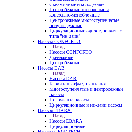
Скважинные и колодезные
Центробежные консольные и
консольно-моноблочные
Центробежные многоступенчатые
полупогружные
Циркуляционные одноступенчатые
типа "ин-лайн"
Насосы CONFORTO
Назад
Насосы CONFORTO
Дренажные
Центробежные
Насосы DAB
Назад
Насосы DAB
Блоки и шкафы управления
Многоступенчатые и центробежные
насосы
Погружные насосы
Циркуляционные и ин-лайн насосы
Насосы EBARA
Назад
Насосы EBARA
Циркуляционные
Насосы GEMATECH