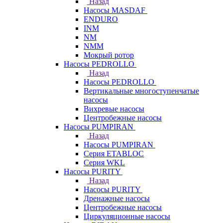
Назад
Насосы MASDAF
ENDURO
INM
NM
NMM
Мокрый ротор
Насосы PEDROLLO
Назад
Насосы PEDROLLO
Вертикальные многоступенчатые
насосы
Вихревые насосы
Центробежные насосы
Насосы PUMPIRAN
Назад
Насосы PUMPIRAN
Серия ETABLOC
Серия WKL
Насосы PURITY
Назад
Насосы PURITY
Дренажные насосы
Центробежные насосы
Циркуляционные насосы