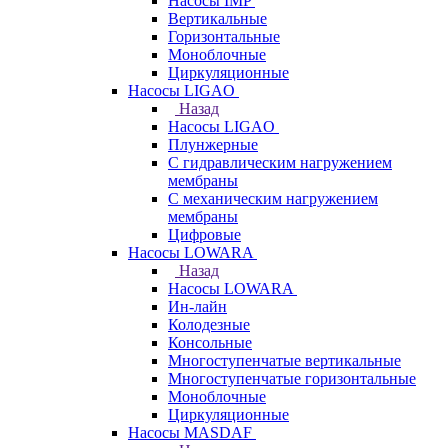
Насосы IMP
Вертикальные
Горизонтальные
Моноблочные
Циркуляционные
Насосы LIGAO
Назад
Насосы LIGAO
Плунжерные
С гидравлическим нагружением
мембраны
С механическим нагружением
мембраны
Цифровые
Насосы LOWARA
Назад
Насосы LOWARA
Ин-лайн
Колодезные
Консольные
Многоступенчатые вертикальные
Многоступенчатые горизонтальные
Моноблочные
Циркуляционные
Насосы MASDAF