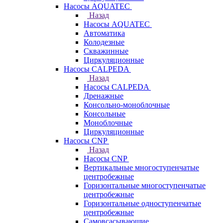
Насосы AQUATEC
Назад
Насосы AQUATEC
Автоматика
Колодезные
Скважинные
Циркуляционные
Насосы CALPEDA
Назад
Насосы CALPEDA
Дренажные
Консольно-моноблочные
Консольные
Моноблочные
Циркуляционные
Насосы CNP
Назад
Насосы CNP
Вертикальные многоступенчатые
центробежные
Горизонтальные многоступенчатые
центробежные
Горизонтальные одноступенчатые
центробежные
Самовсасывающие