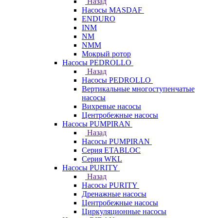
Назад
Насосы MASDAF
ENDURO
INM
NM
NMM
Мокрый ротор
Насосы PEDROLLO
Назад
Насосы PEDROLLO
Вертикальные многоступенчатые
насосы
Вихревые насосы
Центробежные насосы
Насосы PUMPIRAN
Назад
Насосы PUMPIRAN
Серия ETABLOC
Серия WKL
Насосы PURITY
Назад
Насосы PURITY
Дренажные насосы
Центробежные насосы
Циркуляционные насосы