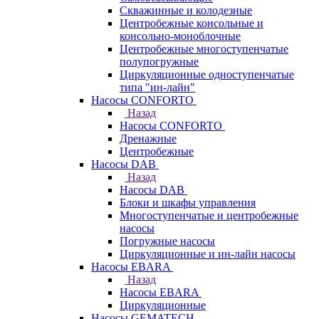
Скважинные и колодезные
Центробежные консольные и
консольно-моноблочные
Центробежные многоступенчатые
полупогружные
Циркуляционные одноступенчатые
типа "ин-лайн"
Насосы CONFORTO
Назад
Насосы CONFORTO
Дренажные
Центробежные
Насосы DAB
Назад
Насосы DAB
Блоки и шкафы управления
Многоступенчатые и центробежные
насосы
Погружные насосы
Циркуляционные и ин-лайн насосы
Насосы EBARA
Назад
Насосы EBARA
Циркуляционные
Насосы GEMATECH