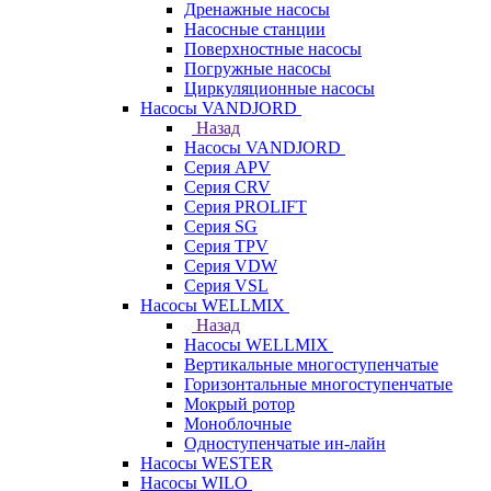
Дренажные насосы
Насосные станции
Поверхностные насосы
Погружные насосы
Циркуляционные насосы
Насосы VANDJORD
Назад
Насосы VANDJORD
Серия APV
Серия CRV
Серия PROLIFT
Серия SG
Серия TPV
Серия VDW
Серия VSL
Насосы WELLMIX
Назад
Насосы WELLMIX
Вертикальные многоступенчатые
Горизонтальные многоступенчатые
Мокрый ротор
Моноблочные
Одноступенчатые ин-лайн
Насосы WESTER
Насосы WILO