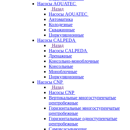
Насосы AQUATEC
Назад
Насосы AQUATEC
Автоматика
Колодезные
Скважинные
Циркуляционные
Насосы CALPEDA
Назад
Насосы CALPEDA
Дренажные
Консольно-моноблочные
Консольные
Моноблочные
Циркуляционные
Насосы CNP
Назад
Насосы CNP
Вертикальные многоступенчатые
центробежные
Горизонтальные многоступенчатые
центробежные
Горизонтальные одноступенчатые
центробежные
Самовсасывающие