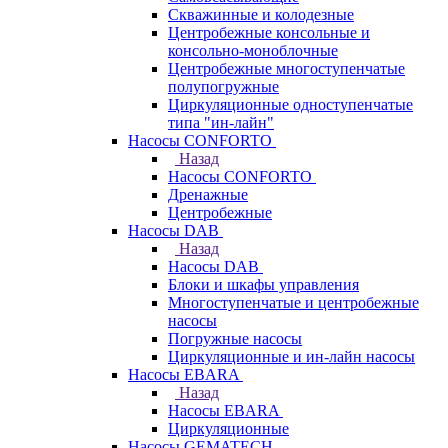
Скважинные и колодезные
Центробежные консольные и
консольно-моноблочные
Центробежные многоступенчатые
полупогружные
Циркуляционные одноступенчатые
типа "ин-лайн"
Насосы CONFORTO
Назад
Насосы CONFORTO
Дренажные
Центробежные
Насосы DAB
Назад
Насосы DAB
Блоки и шкафы управления
Многоступенчатые и центробежные
насосы
Погружные насосы
Циркуляционные и ин-лайн насосы
Насосы EBARA
Назад
Насосы EBARA
Циркуляционные
Насосы GEMATECH