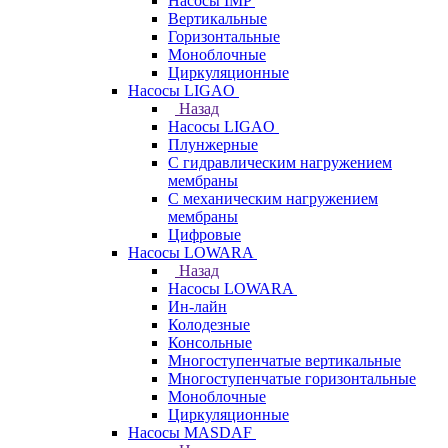
Насосы IMP
Вертикальные
Горизонтальные
Моноблочные
Циркуляционные
Насосы LIGAO
Назад
Насосы LIGAO
Плунжерные
С гидравлическим нагружением
мембраны
С механическим нагружением
мембраны
Цифровые
Насосы LOWARA
Назад
Насосы LOWARA
Ин-лайн
Колодезные
Консольные
Многоступенчатые вертикальные
Многоступенчатые горизонтальные
Моноблочные
Циркуляционные
Насосы MASDAF