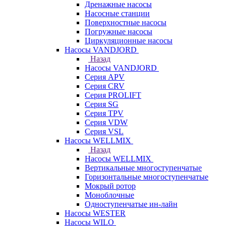
Дренажные насосы
Насосные станции
Поверхностные насосы
Погружные насосы
Циркуляционные насосы
Насосы VANDJORD
Назад
Насосы VANDJORD
Серия APV
Серия CRV
Серия PROLIFT
Серия SG
Серия TPV
Серия VDW
Серия VSL
Насосы WELLMIX
Назад
Насосы WELLMIX
Вертикальные многоступенчатые
Горизонтальные многоступенчатые
Мокрый ротор
Моноблочные
Одноступенчатые ин-лайн
Насосы WESTER
Насосы WILO