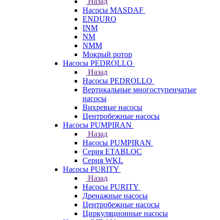
Назад
Насосы MASDAF
ENDURO
INM
NM
NMM
Мокрый ротор
Насосы PEDROLLO
Назад
Насосы PEDROLLO
Вертикальные многоступенчатые
насосы
Вихревые насосы
Центробежные насосы
Насосы PUMPIRAN
Назад
Насосы PUMPIRAN
Серия ETABLOC
Серия WKL
Насосы PURITY
Назад
Насосы PURITY
Дренажные насосы
Центробежные насосы
Циркуляционные насосы