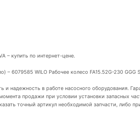
A – купить по интeрнeт-цене.
ло) – 6079585 WILO Рабочее колесо FA15.52G-230 GGG 
ь и надежность в работе насосного оборудования. Гара
с момента продажи при условии установки запасных ча
 указать точный артикул необходимой запчасти, либо п