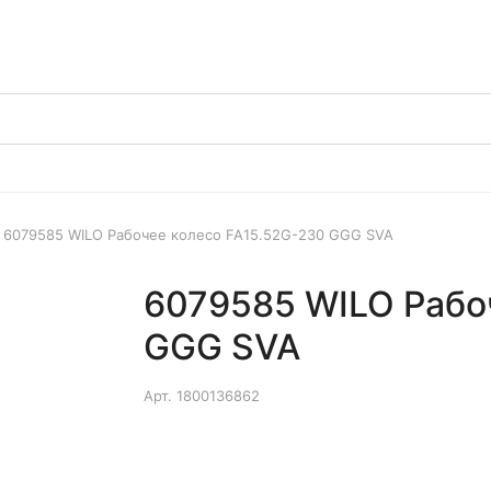
6079585 WILO Рабочее колесо FA15.52G-230 GGG SVA
6079585 WILO Рабо
GGG SVA
Арт.
1800136862