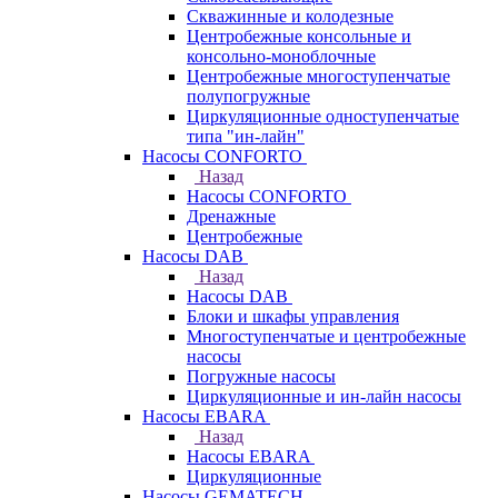
Скважинные и колодезные
Центробежные консольные и
консольно-моноблочные
Центробежные многоступенчатые
полупогружные
Циркуляционные одноступенчатые
типа "ин-лайн"
Насосы CONFORTO
Назад
Насосы CONFORTO
Дренажные
Центробежные
Насосы DAB
Назад
Насосы DAB
Блоки и шкафы управления
Многоступенчатые и центробежные
насосы
Погружные насосы
Циркуляционные и ин-лайн насосы
Насосы EBARA
Назад
Насосы EBARA
Циркуляционные
Насосы GEMATECH