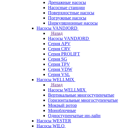
Дренажные насосы
Насосные станции
Поверхностные насосы
Погружные насосы
Циркуляционные насосы
Насосы VANDJORD
Назад
Насосы VANDJORD
Серия APV
Серия CRV
Серия PROLIFT
Серия SG
Серия TPV
Серия VDW
Серия VSL
Насосы WELLMIX
Назад
Насосы WELLMIX
Вертикальные многоступенчатые
Горизонтальные многоступенчатые
Мокрый ротор
Моноблочные
Одноступенчатые ин-лайн
Насосы WESTER
Насосы WILO