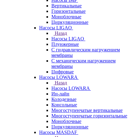
Насосы IMP
Вертикальные
Горизонтальные
Моноблочные
Циркуляционные
Насосы LIGAO
Назад
Насосы LIGAO
Плунжерные
С гидравлическим нагружением
мембраны
С механическим нагружением
мембраны
Цифровые
Насосы LOWARA
Назад
Насосы LOWARA
Ин-лайн
Колодезные
Консольные
Многоступенчатые вертикальные
Многоступенчатые горизонтальные
Моноблочные
Циркуляционные
Насосы MASDAF