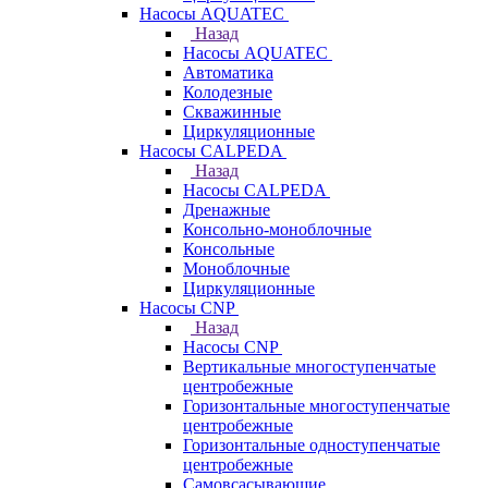
Насосы AQUATEC
Назад
Насосы AQUATEC
Автоматика
Колодезные
Скважинные
Циркуляционные
Насосы CALPEDA
Назад
Насосы CALPEDA
Дренажные
Консольно-моноблочные
Консольные
Моноблочные
Циркуляционные
Насосы CNP
Назад
Насосы CNP
Вертикальные многоступенчатые
центробежные
Горизонтальные многоступенчатые
центробежные
Горизонтальные одноступенчатые
центробежные
Самовсасывающие