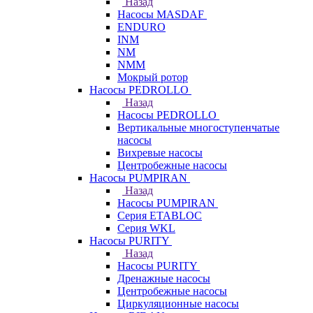
Назад
Насосы MASDAF
ENDURO
INM
NM
NMM
Мокрый ротор
Насосы PEDROLLO
Назад
Насосы PEDROLLO
Вертикальные многоступенчатые
насосы
Вихревые насосы
Центробежные насосы
Насосы PUMPIRAN
Назад
Насосы PUMPIRAN
Серия ETABLOC
Серия WKL
Насосы PURITY
Назад
Насосы PURITY
Дренажные насосы
Центробежные насосы
Циркуляционные насосы