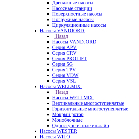
Дренажные насосы
Насосные станции
Поверхностные насосы
Погружные насосы
Циркуляционные насосы
Насосы VANDJORD
Назад
Насосы VANDJORD
Серия APV
Серия CRV
Серия PROLIFT
Серия SG
Серия TPV
Серия VDW
Серия VSL
Насосы WELLMIX
Назад
Насосы WELLMIX
Вертикальные многоступенчатые
Горизонтальные многоступенчатые
Мокрый ротор
Моноблочные
Одноступенчатые ин-лайн
Насосы WESTER
Насосы WILO