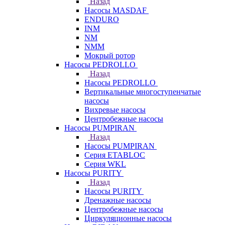
Назад
Насосы MASDAF
ENDURO
INM
NM
NMM
Мокрый ротор
Насосы PEDROLLO
Назад
Насосы PEDROLLO
Вертикальные многоступенчатые
насосы
Вихревые насосы
Центробежные насосы
Насосы PUMPIRAN
Назад
Насосы PUMPIRAN
Серия ETABLOC
Серия WKL
Насосы PURITY
Назад
Насосы PURITY
Дренажные насосы
Центробежные насосы
Циркуляционные насосы