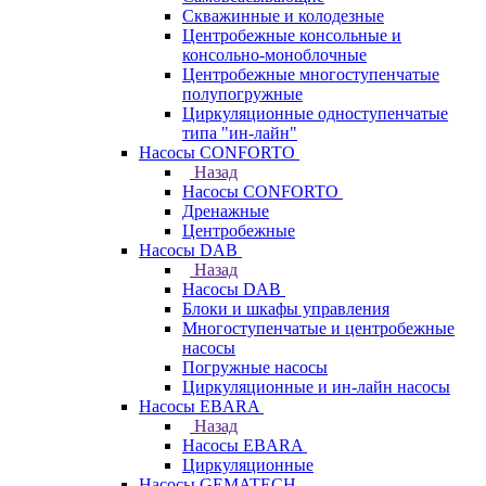
Скважинные и колодезные
Центробежные консольные и
консольно-моноблочные
Центробежные многоступенчатые
полупогружные
Циркуляционные одноступенчатые
типа "ин-лайн"
Насосы CONFORTO
Назад
Насосы CONFORTO
Дренажные
Центробежные
Насосы DAB
Назад
Насосы DAB
Блоки и шкафы управления
Многоступенчатые и центробежные
насосы
Погружные насосы
Циркуляционные и ин-лайн насосы
Насосы EBARA
Назад
Насосы EBARA
Циркуляционные
Насосы GEMATECH