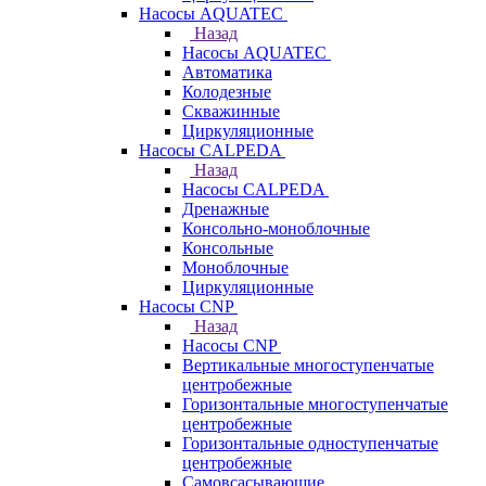
Насосы AQUATEC
Назад
Насосы AQUATEC
Автоматика
Колодезные
Скважинные
Циркуляционные
Насосы CALPEDA
Назад
Насосы CALPEDA
Дренажные
Консольно-моноблочные
Консольные
Моноблочные
Циркуляционные
Насосы CNP
Назад
Насосы CNP
Вертикальные многоступенчатые
центробежные
Горизонтальные многоступенчатые
центробежные
Горизонтальные одноступенчатые
центробежные
Самовсасывающие