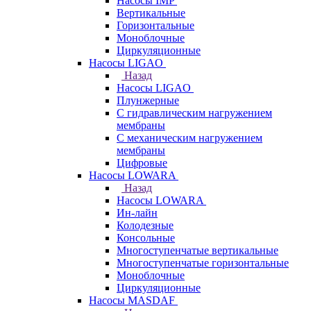
Насосы IMP
Вертикальные
Горизонтальные
Моноблочные
Циркуляционные
Насосы LIGAO
Назад
Насосы LIGAO
Плунжерные
С гидравлическим нагружением
мембраны
С механическим нагружением
мембраны
Цифровые
Насосы LOWARA
Назад
Насосы LOWARA
Ин-лайн
Колодезные
Консольные
Многоступенчатые вертикальные
Многоступенчатые горизонтальные
Моноблочные
Циркуляционные
Насосы MASDAF