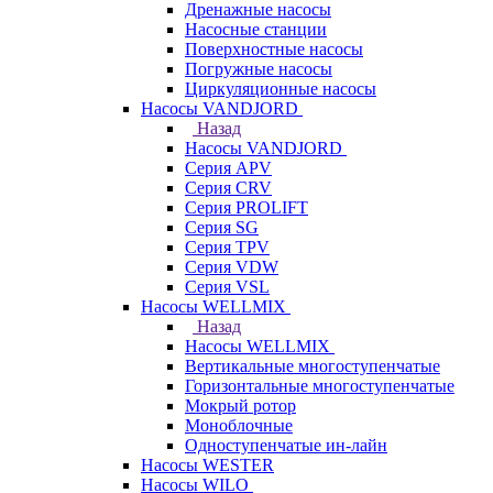
Дренажные насосы
Насосные станции
Поверхностные насосы
Погружные насосы
Циркуляционные насосы
Насосы VANDJORD
Назад
Насосы VANDJORD
Серия APV
Серия CRV
Серия PROLIFT
Серия SG
Серия TPV
Серия VDW
Серия VSL
Насосы WELLMIX
Назад
Насосы WELLMIX
Вертикальные многоступенчатые
Горизонтальные многоступенчатые
Мокрый ротор
Моноблочные
Одноступенчатые ин-лайн
Насосы WESTER
Насосы WILO