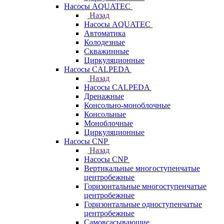
Насосы AQUATEC
Назад
Насосы AQUATEC
Автоматика
Колодезные
Скважинные
Циркуляционные
Насосы CALPEDA
Назад
Насосы CALPEDA
Дренажные
Консольно-моноблочные
Консольные
Моноблочные
Циркуляционные
Насосы CNP
Назад
Насосы CNP
Вертикальные многоступенчатые
центробежные
Горизонтальные многоступенчатые
центробежные
Горизонтальные одноступенчатые
центробежные
Самовсасывающие