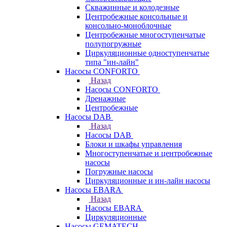
Скважинные и колодезные
Центробежные консольные и
консольно-моноблочные
Центробежные многоступенчатые
полупогружные
Циркуляционные одноступенчатые
типа "ин-лайн"
Насосы CONFORTO
Назад
Насосы CONFORTO
Дренажные
Центробежные
Насосы DAB
Назад
Насосы DAB
Блоки и шкафы управления
Многоступенчатые и центробежные
насосы
Погружные насосы
Циркуляционные и ин-лайн насосы
Насосы EBARA
Назад
Насосы EBARA
Циркуляционные
Насосы GEMATECH