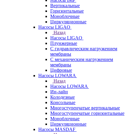
Насосы IMP
Вертикальные
Горизонтальные
Моноблочные
Циркуляционные
Насосы LIGAO
Назад
Насосы LIGAO
Плунжерные
С гидравлическим нагружением
мембраны
С механическим нагружением
мембраны
Цифровые
Насосы LOWARA
Назад
Насосы LOWARA
Ин-лайн
Колодезные
Консольные
Многоступенчатые вертикальные
Многоступенчатые горизонтальные
Моноблочные
Циркуляционные
Насосы MASDAF