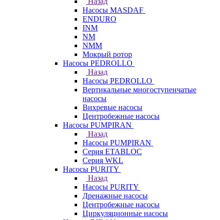
Назад
Насосы MASDAF
ENDURO
INM
NM
NMM
Мокрый ротор
Насосы PEDROLLO
Назад
Насосы PEDROLLO
Вертикальные многоступенчатые
насосы
Вихревые насосы
Центробежные насосы
Насосы PUMPIRAN
Назад
Насосы PUMPIRAN
Серия ETABLOC
Серия WKL
Насосы PURITY
Назад
Насосы PURITY
Дренажные насосы
Центробежные насосы
Циркуляционные насосы