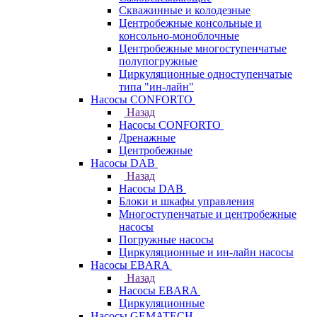
Скважинные и колодезные
Центробежные консольные и
консольно-моноблочные
Центробежные многоступенчатые
полупогружные
Циркуляционные одноступенчатые
типа "ин-лайн"
Насосы CONFORTO
Назад
Насосы CONFORTO
Дренажные
Центробежные
Насосы DAB
Назад
Насосы DAB
Блоки и шкафы управления
Многоступенчатые и центробежные
насосы
Погружные насосы
Циркуляционные и ин-лайн насосы
Насосы EBARA
Назад
Насосы EBARA
Циркуляционные
Насосы GEMATECH