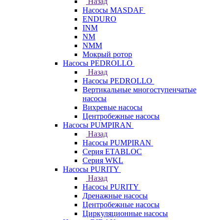
Назад
Насосы MASDAF
ENDURO
INM
NM
NMM
Мокрый ротор
Насосы PEDROLLO
Назад
Насосы PEDROLLO
Вертикальные многоступенчатые
насосы
Вихревые насосы
Центробежные насосы
Насосы PUMPIRAN
Назад
Насосы PUMPIRAN
Серия ETABLOC
Серия WKL
Насосы PURITY
Назад
Насосы PURITY
Дренажные насосы
Центробежные насосы
Циркуляционные насосы