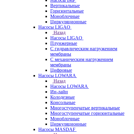
Насосы IMP
Вертикальные
Горизонтальные
Моноблочные
Циркуляционные
Насосы LIGAO
Назад
Насосы LIGAO
Плунжерные
С гидравлическим нагружением
мембраны
С механическим нагружением
мембраны
Цифровые
Насосы LOWARA
Назад
Насосы LOWARA
Ин-лайн
Колодезные
Консольные
Многоступенчатые вертикальные
Многоступенчатые горизонтальные
Моноблочные
Циркуляционные
Насосы MASDAF