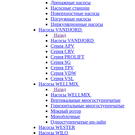
Дренажные насосы
Насосные станции
Поверхностные насосы
Погружные насосы
Циркуляционные насосы
Насосы VANDJORD
Назад
Насосы VANDJORD
Серия APV
Серия CRV
Серия PROLIFT
Серия SG
Серия TPV
Серия VDW
Серия VSL
Насосы WELLMIX
Назад
Насосы WELLMIX
Вертикальные многоступенчатые
Горизонтальные многоступенчатые
Мокрый ротор
Моноблочные
Одноступенчатые ин-лайн
Насосы WESTER
Насосы WILO