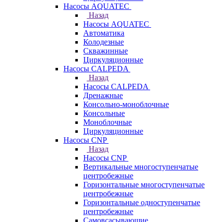
Насосы AQUATEC
Назад
Насосы AQUATEC
Автоматика
Колодезные
Скважинные
Циркуляционные
Насосы CALPEDA
Назад
Насосы CALPEDA
Дренажные
Консольно-моноблочные
Консольные
Моноблочные
Циркуляционные
Насосы CNP
Назад
Насосы CNP
Вертикальные многоступенчатые
центробежные
Горизонтальные многоступенчатые
центробежные
Горизонтальные одноступенчатые
центробежные
Самовсасывающие