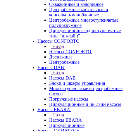
Скважинные и колодезные
Центробежные консольные и
консольно-моноблочные
Центробежные многоступенчатые
полупогружные
Циркуляционные одноступенчатые
типа "ин-лайн"
Насосы CONFORTO
Назад
Насосы CONFORTO
Дренажные
Центробежные
Насосы DAB
Назад
Насосы DAB
Блоки и шкафы управления
Многоступенчатые и центробежные
насосы
Погружные насосы
Циркуляционные и ин-лайн насосы
Насосы EBARA
Назад
Насосы EBARA
Циркуляционные
Насосы GEMATECH