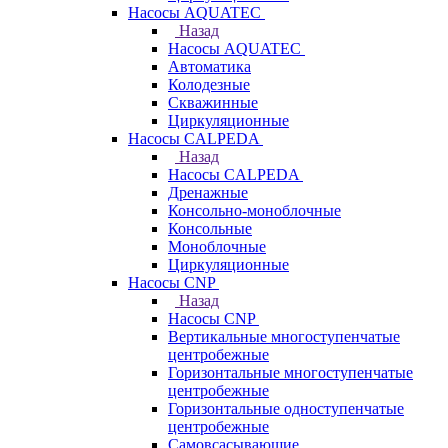
Насосы AQUATEC
Назад
Насосы AQUATEC
Автоматика
Колодезные
Скважинные
Циркуляционные
Насосы CALPEDA
Назад
Насосы CALPEDA
Дренажные
Консольно-моноблочные
Консольные
Моноблочные
Циркуляционные
Насосы CNP
Назад
Насосы CNP
Вертикальные многоступенчатые
центробежные
Горизонтальные многоступенчатые
центробежные
Горизонтальные одноступенчатые
центробежные
Самовсасывающие