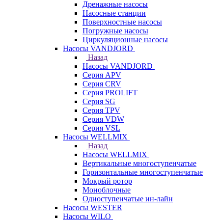
Дренажные насосы
Насосные станции
Поверхностные насосы
Погружные насосы
Циркуляционные насосы
Насосы VANDJORD
Назад
Насосы VANDJORD
Серия APV
Серия CRV
Серия PROLIFT
Серия SG
Серия TPV
Серия VDW
Серия VSL
Насосы WELLMIX
Назад
Насосы WELLMIX
Вертикальные многоступенчатые
Горизонтальные многоступенчатые
Мокрый ротор
Моноблочные
Одноступенчатые ин-лайн
Насосы WESTER
Насосы WILO