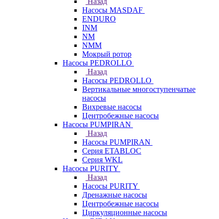
Назад
Насосы MASDAF
ENDURO
INM
NM
NMM
Мокрый ротор
Насосы PEDROLLO
Назад
Насосы PEDROLLO
Вертикальные многоступенчатые
насосы
Вихревые насосы
Центробежные насосы
Насосы PUMPIRAN
Назад
Насосы PUMPIRAN
Серия ETABLOC
Серия WKL
Насосы PURITY
Назад
Насосы PURITY
Дренажные насосы
Центробежные насосы
Циркуляционные насосы