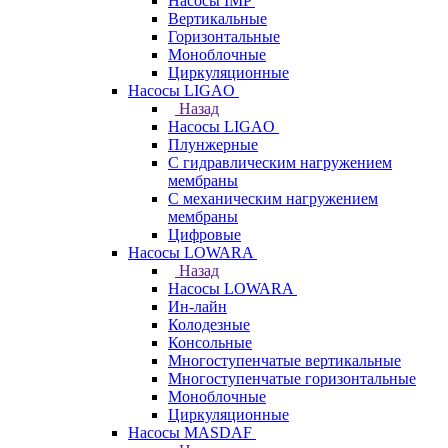
Насосы IMP
Вертикальные
Горизонтальные
Моноблочные
Циркуляционные
Насосы LIGAO
Назад
Насосы LIGAO
Плунжерные
С гидравлическим нагружением
мембраны
С механическим нагружением
мембраны
Цифровые
Насосы LOWARA
Назад
Насосы LOWARA
Ин-лайн
Колодезные
Консольные
Многоступенчатые вертикальные
Многоступенчатые горизонтальные
Моноблочные
Циркуляционные
Насосы MASDAF