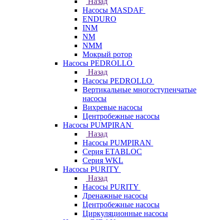
Назад
Насосы MASDAF
ENDURO
INM
NM
NMM
Мокрый ротор
Насосы PEDROLLO
Назад
Насосы PEDROLLO
Вертикальные многоступенчатые
насосы
Вихревые насосы
Центробежные насосы
Насосы PUMPIRAN
Назад
Насосы PUMPIRAN
Серия ETABLOC
Серия WKL
Насосы PURITY
Назад
Насосы PURITY
Дренажные насосы
Центробежные насосы
Циркуляционные насосы