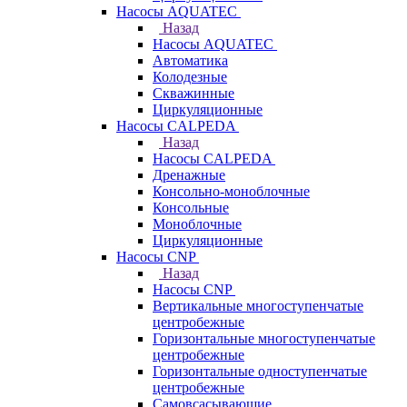
Насосы AQUATEC
Назад
Насосы AQUATEC
Автоматика
Колодезные
Скважинные
Циркуляционные
Насосы CALPEDA
Назад
Насосы CALPEDA
Дренажные
Консольно-моноблочные
Консольные
Моноблочные
Циркуляционные
Насосы CNP
Назад
Насосы CNP
Вертикальные многоступенчатые
центробежные
Горизонтальные многоступенчатые
центробежные
Горизонтальные одноступенчатые
центробежные
Самовсасывающие