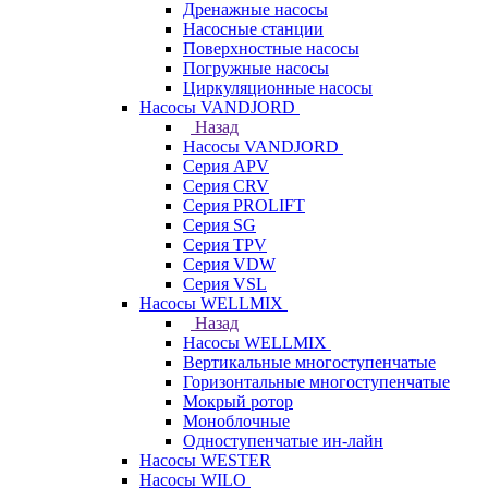
Дренажные насосы
Насосные станции
Поверхностные насосы
Погружные насосы
Циркуляционные насосы
Насосы VANDJORD
Назад
Насосы VANDJORD
Серия APV
Серия CRV
Серия PROLIFT
Серия SG
Серия TPV
Серия VDW
Серия VSL
Насосы WELLMIX
Назад
Насосы WELLMIX
Вертикальные многоступенчатые
Горизонтальные многоступенчатые
Мокрый ротор
Моноблочные
Одноступенчатые ин-лайн
Насосы WESTER
Насосы WILO