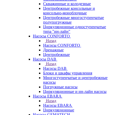
Скважинные и колодезные
Центробежные консольные и
консольно-моноблочные
Центробежные многоступенчатые
полупогружные
Циркуляционные одноступенчатые
типа "ин-лайн"
Насосы CONFORTO
Назад
Насосы CONFORTO
Дренажные
Центробежные
Насосы DAB
Назад
Насосы DAB
Блоки и шкафы управления
Многоступенчатые и центробежные
насосы
Погружные насосы
Циркуляционные и ин-лайн насосы
Насосы EBARA
Назад
Насосы EBARA
Циркуляционные
Насосы GEMATECH