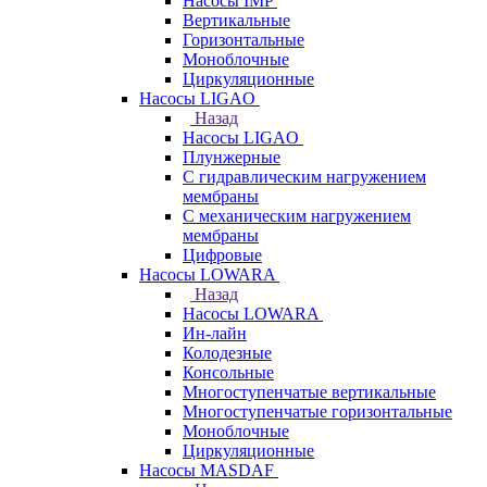
Насосы IMP
Вертикальные
Горизонтальные
Моноблочные
Циркуляционные
Насосы LIGAO
Назад
Насосы LIGAO
Плунжерные
С гидравлическим нагружением
мембраны
С механическим нагружением
мембраны
Цифровые
Насосы LOWARA
Назад
Насосы LOWARA
Ин-лайн
Колодезные
Консольные
Многоступенчатые вертикальные
Многоступенчатые горизонтальные
Моноблочные
Циркуляционные
Насосы MASDAF