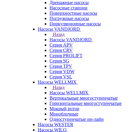
Дренажные насосы
Насосные станции
Поверхностные насосы
Погружные насосы
Циркуляционные насосы
Насосы VANDJORD
Назад
Насосы VANDJORD
Серия APV
Серия CRV
Серия PROLIFT
Серия SG
Серия TPV
Серия VDW
Серия VSL
Насосы WELLMIX
Назад
Насосы WELLMIX
Вертикальные многоступенчатые
Горизонтальные многоступенчатые
Мокрый ротор
Моноблочные
Одноступенчатые ин-лайн
Насосы WESTER
Насосы WILO