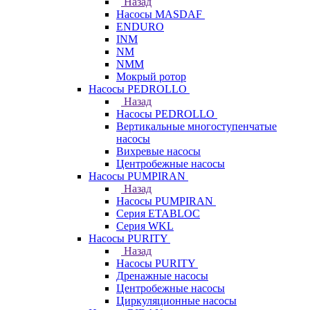
Назад
Насосы MASDAF
ENDURO
INM
NM
NMM
Мокрый ротор
Насосы PEDROLLO
Назад
Насосы PEDROLLO
Вертикальные многоступенчатые
насосы
Вихревые насосы
Центробежные насосы
Насосы PUMPIRAN
Назад
Насосы PUMPIRAN
Серия ETABLOC
Серия WKL
Насосы PURITY
Назад
Насосы PURITY
Дренажные насосы
Центробежные насосы
Циркуляционные насосы