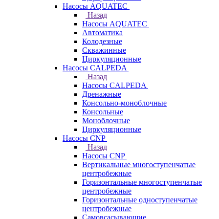
Насосы AQUATEC
Назад
Насосы AQUATEC
Автоматика
Колодезные
Скважинные
Циркуляционные
Насосы CALPEDA
Назад
Насосы CALPEDA
Дренажные
Консольно-моноблочные
Консольные
Моноблочные
Циркуляционные
Насосы CNP
Назад
Насосы CNP
Вертикальные многоступенчатые
центробежные
Горизонтальные многоступенчатые
центробежные
Горизонтальные одноступенчатые
центробежные
Самовсасывающие