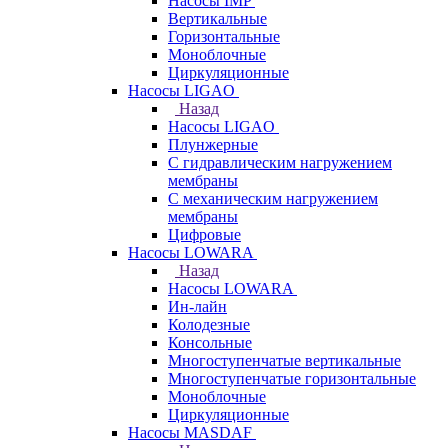
Насосы IMP
Вертикальные
Горизонтальные
Моноблочные
Циркуляционные
Насосы LIGAO
Назад
Насосы LIGAO
Плунжерные
С гидравлическим нагружением
мембраны
С механическим нагружением
мембраны
Цифровые
Насосы LOWARA
Назад
Насосы LOWARA
Ин-лайн
Колодезные
Консольные
Многоступенчатые вертикальные
Многоступенчатые горизонтальные
Моноблочные
Циркуляционные
Насосы MASDAF