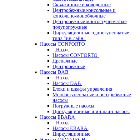
Скважинные и колодезные
Центробежные консольные и
консольно-моноблочные
Центробежные многоступенчатые
полупогружные
Циркуляционные одноступенчатые
типа "ин-лайн"
Насосы CONFORTO
Назад
Насосы CONFORTO
Дренажные
Центробежные
Насосы DAB
Назад
Насосы DAB
Блоки и шкафы управления
Многоступенчатые и центробежные
насосы
Погружные насосы
Циркуляционные и ин-лайн насосы
Насосы EBARA
Назад
Насосы EBARA
Циркуляционные
Насосы GEMATECH