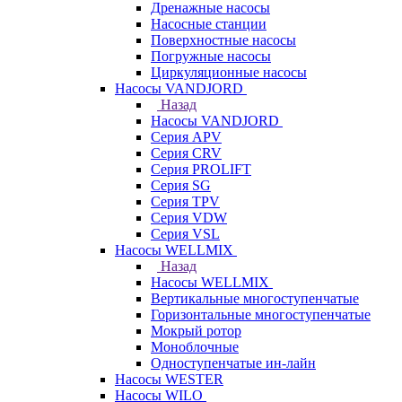
Дренажные насосы
Насосные станции
Поверхностные насосы
Погружные насосы
Циркуляционные насосы
Насосы VANDJORD
Назад
Насосы VANDJORD
Серия APV
Серия CRV
Серия PROLIFT
Серия SG
Серия TPV
Серия VDW
Серия VSL
Насосы WELLMIX
Назад
Насосы WELLMIX
Вертикальные многоступенчатые
Горизонтальные многоступенчатые
Мокрый ротор
Моноблочные
Одноступенчатые ин-лайн
Насосы WESTER
Насосы WILO