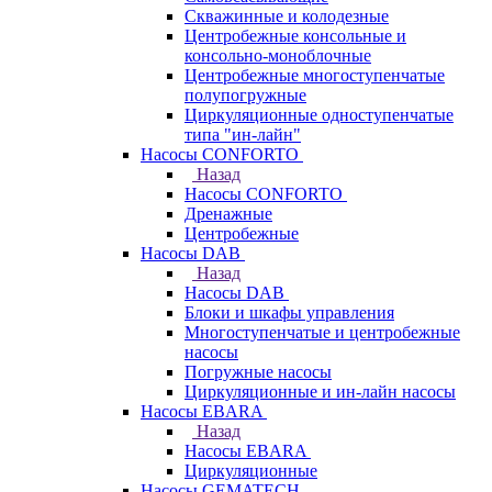
Скважинные и колодезные
Центробежные консольные и
консольно-моноблочные
Центробежные многоступенчатые
полупогружные
Циркуляционные одноступенчатые
типа "ин-лайн"
Насосы CONFORTO
Назад
Насосы CONFORTO
Дренажные
Центробежные
Насосы DAB
Назад
Насосы DAB
Блоки и шкафы управления
Многоступенчатые и центробежные
насосы
Погружные насосы
Циркуляционные и ин-лайн насосы
Насосы EBARA
Назад
Насосы EBARA
Циркуляционные
Насосы GEMATECH