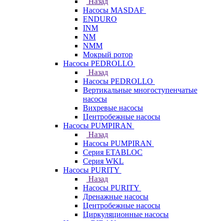
Назад
Насосы MASDAF
ENDURO
INM
NM
NMM
Мокрый ротор
Насосы PEDROLLO
Назад
Насосы PEDROLLO
Вертикальные многоступенчатые
насосы
Вихревые насосы
Центробежные насосы
Насосы PUMPIRAN
Назад
Насосы PUMPIRAN
Серия ETABLOC
Серия WKL
Насосы PURITY
Назад
Насосы PURITY
Дренажные насосы
Центробежные насосы
Циркуляционные насосы