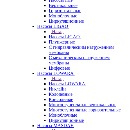
Насосы IMP
Вертикальные
Горизонтальные
Моноблочные
Циркуляционные
Насосы LIGAO
Назад
Насосы LIGAO
Плунжерные
С гидравлическим нагружением
мембраны
С механическим нагружением
мембраны
Цифровые
Насосы LOWARA
Назад
Насосы LOWARA
Ин-лайн
Колодезные
Консольные
Многоступенчатые вертикальные
Многоступенчатые горизонтальные
Моноблочные
Циркуляционные
Насосы MASDAF