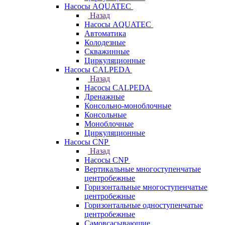
Насосы AQUATEC
Назад
Насосы AQUATEC
Автоматика
Колодезные
Скважинные
Циркуляционные
Насосы CALPEDA
Назад
Насосы CALPEDA
Дренажные
Консольно-моноблочные
Консольные
Моноблочные
Циркуляционные
Насосы CNP
Назад
Насосы CNP
Вертикальные многоступенчатые
центробежные
Горизонтальные многоступенчатые
центробежные
Горизонтальные одноступенчатые
центробежные
Самовсасывающие