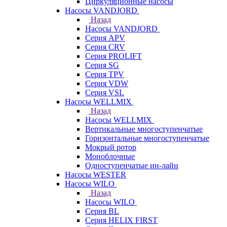
Циркуляционные насосы
Насосы VANDJORD
Назад
Насосы VANDJORD
Серия APV
Серия CRV
Серия PROLIFT
Серия SG
Серия TPV
Серия VDW
Серия VSL
Насосы WELLMIX
Назад
Насосы WELLMIX
Вертикальные многоступенчатые
Горизонтальные многоступенчатые
Мокрый ротор
Моноблочные
Одноступенчатые ин-лайн
Насосы WESTER
Насосы WILO
Назад
Насосы WILO
Серия BL
Серия HELIX FIRST