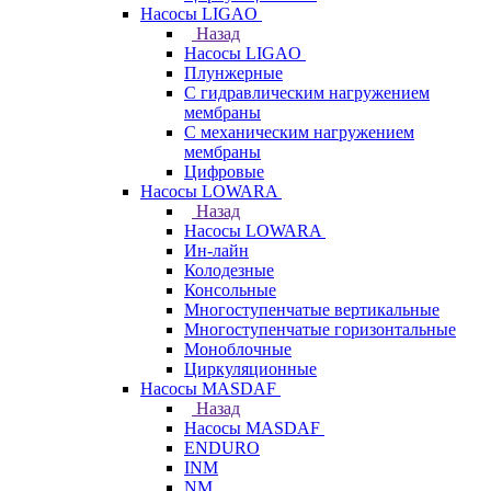
Насосы LIGAO
Назад
Насосы LIGAO
Плунжерные
С гидравлическим нагружением
мембраны
С механическим нагружением
мембраны
Цифровые
Насосы LOWARA
Назад
Насосы LOWARA
Ин-лайн
Колодезные
Консольные
Многоступенчатые вертикальные
Многоступенчатые горизонтальные
Моноблочные
Циркуляционные
Насосы MASDAF
Назад
Насосы MASDAF
ENDURO
INM
NM