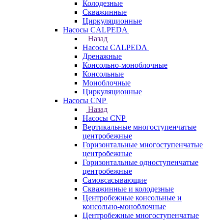
Колодезные
Скважинные
Циркуляционные
Насосы CALPEDA
Назад
Насосы CALPEDA
Дренажные
Консольно-моноблочные
Консольные
Моноблочные
Циркуляционные
Насосы CNP
Назад
Насосы CNP
Вертикальные многоступенчатые
центробежные
Горизонтальные многоступенчатые
центробежные
Горизонтальные одноступенчатые
центробежные
Самовсасывающие
Скважинные и колодезные
Центробежные консольные и
консольно-моноблочные
Центробежные многоступенчатые