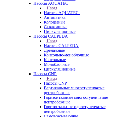
Насосы AQUATEC
Назад
Насосы AQUATEC
Автоматика
Колодезные
Скважинные
Циркуляционные
Насосы CALPEDA
Назад
Насосы CALPEDA
Дренажные
Консольно-моноблочные
Консольные
Моноблочные
Циркуляционные
Насосы CNP
Назад
Насосы CNP
Вертикальные многоступенчатые
центробежные
Горизонтальные многоступенчатые
центробежные
Горизонтальные одноступенчатые
центробежные
Самовсасывающие