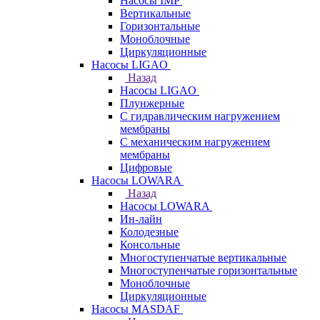
Насосы IMP
Вертикальные
Горизонтальные
Моноблочные
Циркуляционные
Насосы LIGAO
Назад
Насосы LIGAO
Плунжерные
С гидравлическим нагружением
мембраны
С механическим нагружением
мембраны
Цифровые
Насосы LOWARA
Назад
Насосы LOWARA
Ин-лайн
Колодезные
Консольные
Многоступенчатые вертикальные
Многоступенчатые горизонтальные
Моноблочные
Циркуляционные
Насосы MASDAF