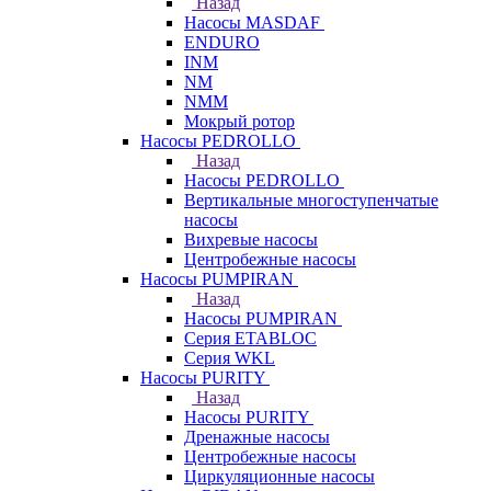
Назад
Насосы MASDAF
ENDURO
INM
NM
NMM
Мокрый ротор
Насосы PEDROLLO
Назад
Насосы PEDROLLO
Вертикальные многоступенчатые
насосы
Вихревые насосы
Центробежные насосы
Насосы PUMPIRAN
Назад
Насосы PUMPIRAN
Серия ETABLOC
Серия WKL
Насосы PURITY
Назад
Насосы PURITY
Дренажные насосы
Центробежные насосы
Циркуляционные насосы