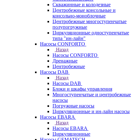
Скважинные и колодезные
Центробежные консольные и
консольно-моноблочные
Центробежные многоступенчатые
полупогружные
Циркуляционные одноступенчатые
типа "ин-лайн"
Насосы CONFORTO
Назад
Насосы CONFORTO
Дренажные
Центробежные
Насосы DAB
Назад
Насосы DAB
Блоки и шкафы управления
Многоступенчатые и центробежные
насосы
Погружные насосы
Циркуляционные и ин-лайн насосы
Насосы EBARA
Назад
Насосы EBARA
Циркуляционные
Насосы GEMATECH