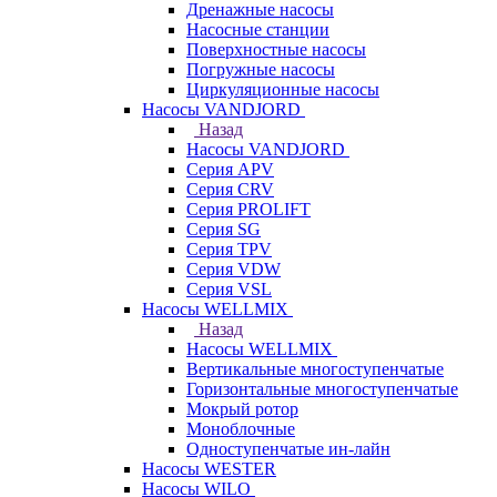
Дренажные насосы
Насосные станции
Поверхностные насосы
Погружные насосы
Циркуляционные насосы
Насосы VANDJORD
Назад
Насосы VANDJORD
Серия APV
Серия CRV
Серия PROLIFT
Серия SG
Серия TPV
Серия VDW
Серия VSL
Насосы WELLMIX
Назад
Насосы WELLMIX
Вертикальные многоступенчатые
Горизонтальные многоступенчатые
Мокрый ротор
Моноблочные
Одноступенчатые ин-лайн
Насосы WESTER
Насосы WILO