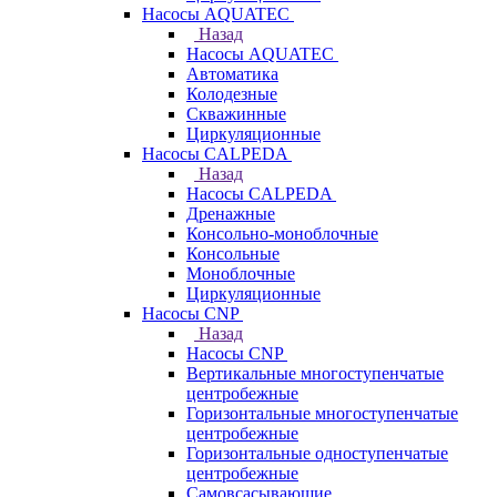
Насосы AQUATEC
Назад
Насосы AQUATEC
Автоматика
Колодезные
Скважинные
Циркуляционные
Насосы CALPEDA
Назад
Насосы CALPEDA
Дренажные
Консольно-моноблочные
Консольные
Моноблочные
Циркуляционные
Насосы CNP
Назад
Насосы CNP
Вертикальные многоступенчатые
центробежные
Горизонтальные многоступенчатые
центробежные
Горизонтальные одноступенчатые
центробежные
Самовсасывающие