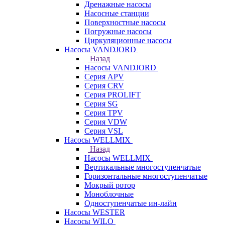
Дренажные насосы
Насосные станции
Поверхностные насосы
Погружные насосы
Циркуляционные насосы
Насосы VANDJORD
Назад
Насосы VANDJORD
Серия APV
Серия CRV
Серия PROLIFT
Серия SG
Серия TPV
Серия VDW
Серия VSL
Насосы WELLMIX
Назад
Насосы WELLMIX
Вертикальные многоступенчатые
Горизонтальные многоступенчатые
Мокрый ротор
Моноблочные
Одноступенчатые ин-лайн
Насосы WESTER
Насосы WILO