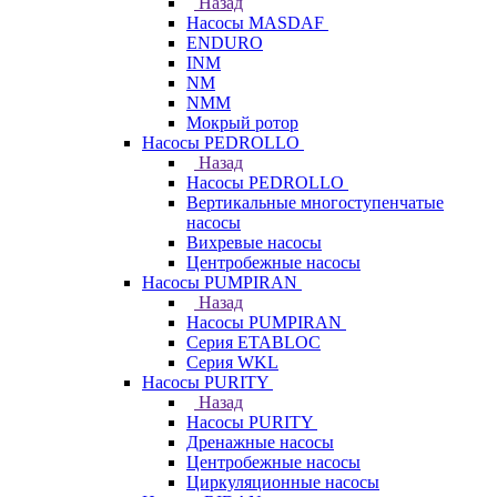
Назад
Насосы MASDAF
ENDURO
INM
NM
NMM
Мокрый ротор
Насосы PEDROLLO
Назад
Насосы PEDROLLO
Вертикальные многоступенчатые
насосы
Вихревые насосы
Центробежные насосы
Насосы PUMPIRAN
Назад
Насосы PUMPIRAN
Серия ETABLOC
Серия WKL
Насосы PURITY
Назад
Насосы PURITY
Дренажные насосы
Центробежные насосы
Циркуляционные насосы