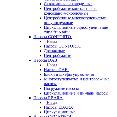
Скважинные и колодезные
Центробежные консольные и
консольно-моноблочные
Центробежные многоступенчатые
полупогружные
Циркуляционные одноступенчатые
типа "ин-лайн"
Насосы CONFORTO
Назад
Насосы CONFORTO
Дренажные
Центробежные
Насосы DAB
Назад
Насосы DAB
Блоки и шкафы управления
Многоступенчатые и центробежные
насосы
Погружные насосы
Циркуляционные и ин-лайн насосы
Насосы EBARA
Назад
Насосы EBARA
Циркуляционные
Насосы GEMATECH