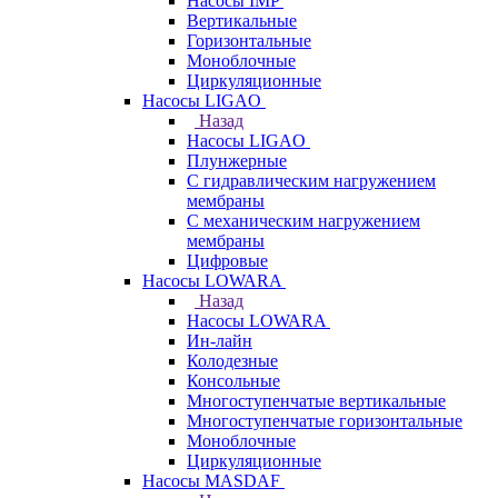
Насосы IMP
Вертикальные
Горизонтальные
Моноблочные
Циркуляционные
Насосы LIGAO
Назад
Насосы LIGAO
Плунжерные
С гидравлическим нагружением
мембраны
С механическим нагружением
мембраны
Цифровые
Насосы LOWARA
Назад
Насосы LOWARA
Ин-лайн
Колодезные
Консольные
Многоступенчатые вертикальные
Многоступенчатые горизонтальные
Моноблочные
Циркуляционные
Насосы MASDAF