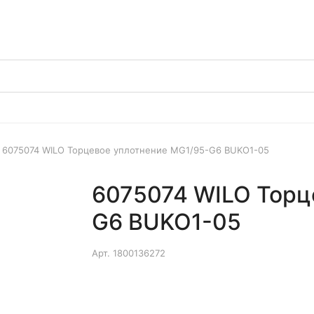
6075074 WILO Торцевое уплотнение MG1/95-G6 BUKO1-05
6075074 WILO Торц
G6 BUKO1-05
Арт.
1800136272