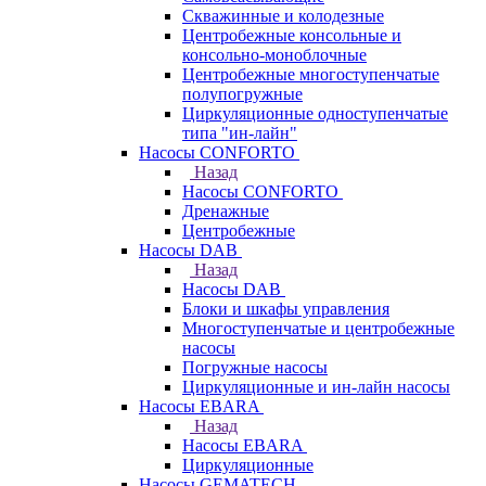
Скважинные и колодезные
Центробежные консольные и
консольно-моноблочные
Центробежные многоступенчатые
полупогружные
Циркуляционные одноступенчатые
типа "ин-лайн"
Насосы CONFORTO
Назад
Насосы CONFORTO
Дренажные
Центробежные
Насосы DAB
Назад
Насосы DAB
Блоки и шкафы управления
Многоступенчатые и центробежные
насосы
Погружные насосы
Циркуляционные и ин-лайн насосы
Насосы EBARA
Назад
Насосы EBARA
Циркуляционные
Насосы GEMATECH