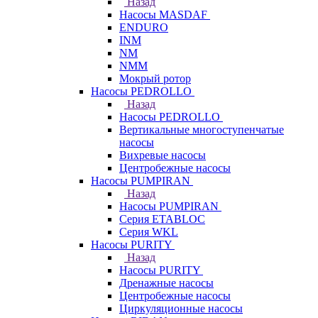
Назад
Насосы MASDAF
ENDURO
INM
NM
NMM
Мокрый ротор
Насосы PEDROLLO
Назад
Насосы PEDROLLO
Вертикальные многоступенчатые
насосы
Вихревые насосы
Центробежные насосы
Насосы PUMPIRAN
Назад
Насосы PUMPIRAN
Серия ETABLOC
Серия WKL
Насосы PURITY
Назад
Насосы PURITY
Дренажные насосы
Центробежные насосы
Циркуляционные насосы