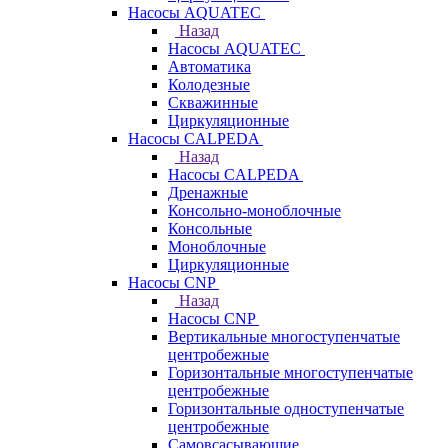
Насосы AQUATEC
Назад
Насосы AQUATEC
Автоматика
Колодезные
Скважинные
Циркуляционные
Насосы CALPEDA
Назад
Насосы CALPEDA
Дренажные
Консольно-моноблочные
Консольные
Моноблочные
Циркуляционные
Насосы CNP
Назад
Насосы CNP
Вертикальные многоступенчатые
центробежные
Горизонтальные многоступенчатые
центробежные
Горизонтальные одноступенчатые
центробежные
Самовсасывающие