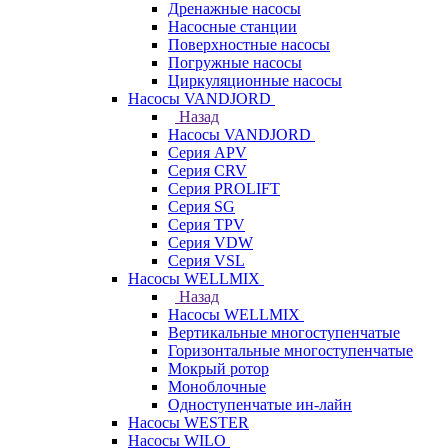
Дренажные насосы
Насосные станции
Поверхностные насосы
Погружные насосы
Циркуляционные насосы
Насосы VANDJORD
Назад
Насосы VANDJORD
Серия APV
Серия CRV
Серия PROLIFT
Серия SG
Серия TPV
Серия VDW
Серия VSL
Насосы WELLMIX
Назад
Насосы WELLMIX
Вертикальные многоступенчатые
Горизонтальные многоступенчатые
Мокрый ротор
Моноблочные
Одноступенчатые ин-лайн
Насосы WESTER
Насосы WILO