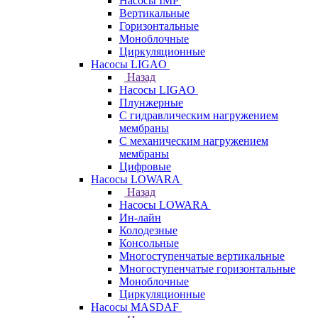
Насосы IMP
Вертикальные
Горизонтальные
Моноблочные
Циркуляционные
Насосы LIGAO
Назад
Насосы LIGAO
Плунжерные
С гидравлическим нагружением
мембраны
С механическим нагружением
мембраны
Цифровые
Насосы LOWARA
Назад
Насосы LOWARA
Ин-лайн
Колодезные
Консольные
Многоступенчатые вертикальные
Многоступенчатые горизонтальные
Моноблочные
Циркуляционные
Насосы MASDAF