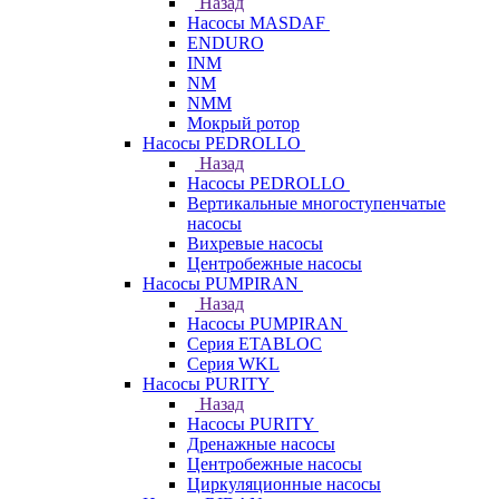
Назад
Насосы MASDAF
ENDURO
INM
NM
NMM
Мокрый ротор
Насосы PEDROLLO
Назад
Насосы PEDROLLO
Вертикальные многоступенчатые
насосы
Вихревые насосы
Центробежные насосы
Насосы PUMPIRAN
Назад
Насосы PUMPIRAN
Серия ETABLOC
Серия WKL
Насосы PURITY
Назад
Насосы PURITY
Дренажные насосы
Центробежные насосы
Циркуляционные насосы