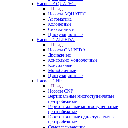
Насосы AQUATEC
Назад
Насосы AQUATEC
Автоматика
Колодезные
Скважинные
Циркуляционные
Насосы CALPEDA
Назад
Насосы CALPEDA
Дренажные
Консольно-моноблочные
Консольные
Моноблочные
Циркуляционные
Насосы CNP
Назад
Насосы CNP
Вертикальные многоступенчатые
центробежные
Горизонтальные многоступенчатые
центробежные
Горизонтальные одноступенчатые
центробежные
Самовсасывающие