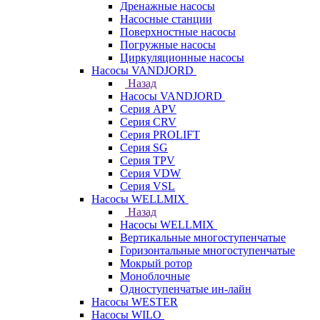
Дренажные насосы
Насосные станции
Поверхностные насосы
Погружные насосы
Циркуляционные насосы
Насосы VANDJORD
Назад
Насосы VANDJORD
Серия APV
Серия CRV
Серия PROLIFT
Серия SG
Серия TPV
Серия VDW
Серия VSL
Насосы WELLMIX
Назад
Насосы WELLMIX
Вертикальные многоступенчатые
Горизонтальные многоступенчатые
Мокрый ротор
Моноблочные
Одноступенчатые ин-лайн
Насосы WESTER
Насосы WILO