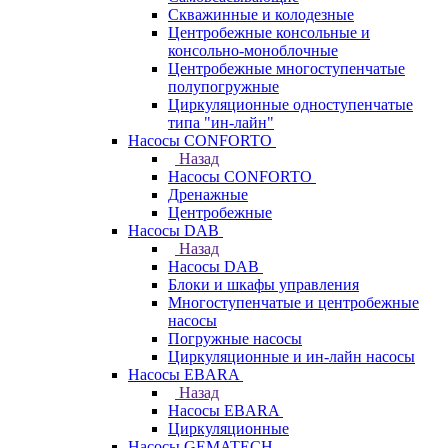
Скважинные и колодезные
Центробежные консольные и
консольно-моноблочные
Центробежные многоступенчатые
полупогружные
Циркуляционные одноступенчатые
типа "ин-лайн"
Насосы CONFORTO
Назад
Насосы CONFORTO
Дренажные
Центробежные
Насосы DAB
Назад
Насосы DAB
Блоки и шкафы управления
Многоступенчатые и центробежные
насосы
Погружные насосы
Циркуляционные и ин-лайн насосы
Насосы EBARA
Назад
Насосы EBARA
Циркуляционные
Насосы GEMATECH