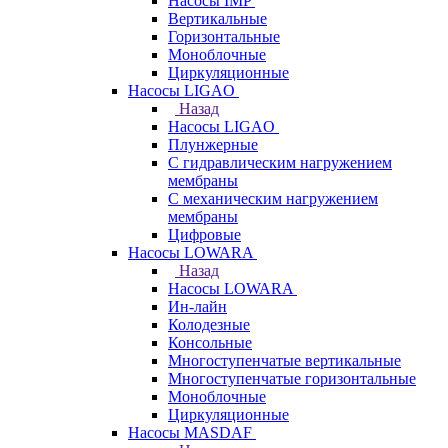
Насосы IMP
Вертикальные
Горизонтальные
Моноблочные
Циркуляционные
Насосы LIGAO
Назад
Насосы LIGAO
Плунжерные
С гидравлическим нагружением
мембраны
С механическим нагружением
мембраны
Цифровые
Насосы LOWARA
Назад
Насосы LOWARA
Ин-лайн
Колодезные
Консольные
Многоступенчатые вертикальные
Многоступенчатые горизонтальные
Моноблочные
Циркуляционные
Насосы MASDAF