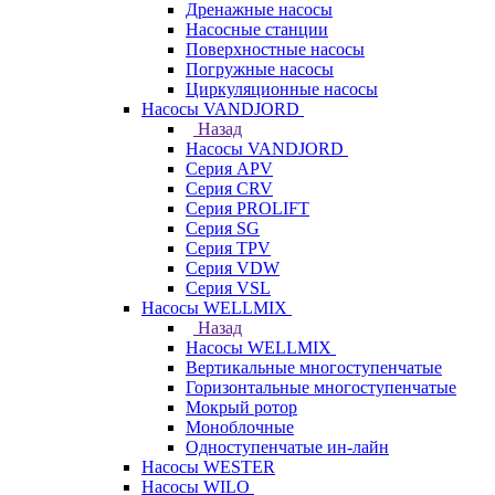
Дренажные насосы
Насосные станции
Поверхностные насосы
Погружные насосы
Циркуляционные насосы
Насосы VANDJORD
Назад
Насосы VANDJORD
Серия APV
Серия CRV
Серия PROLIFT
Серия SG
Серия TPV
Серия VDW
Серия VSL
Насосы WELLMIX
Назад
Насосы WELLMIX
Вертикальные многоступенчатые
Горизонтальные многоступенчатые
Мокрый ротор
Моноблочные
Одноступенчатые ин-лайн
Насосы WESTER
Насосы WILO