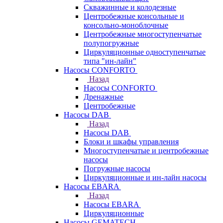
Скважинные и колодезные
Центробежные консольные и
консольно-моноблочные
Центробежные многоступенчатые
полупогружные
Циркуляционные одноступенчатые
типа "ин-лайн"
Насосы CONFORTO
Назад
Насосы CONFORTO
Дренажные
Центробежные
Насосы DAB
Назад
Насосы DAB
Блоки и шкафы управления
Многоступенчатые и центробежные
насосы
Погружные насосы
Циркуляционные и ин-лайн насосы
Насосы EBARA
Назад
Насосы EBARA
Циркуляционные
Насосы GEMATECH