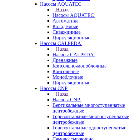
Насосы AQUATEC
Назад
Насосы AQUATEC
Автоматика
Колодезные
Скважинные
Циркуляционные
Насосы CALPEDA
Назад
Насосы CALPEDA
Дренажные
Консольно-моноблочные
Консольные
Моноблочные
Циркуляционные
Насосы CNP
Назад
Насосы CNP
Вертикальные многоступенчатые
центробежные
Горизонтальные многоступенчатые
центробежные
Горизонтальные одноступенчатые
центробежные
Самовсасывающие