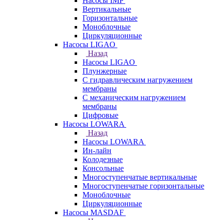
Насосы IMP
Вертикальные
Горизонтальные
Моноблочные
Циркуляционные
Насосы LIGAO
Назад
Насосы LIGAO
Плунжерные
С гидравлическим нагружением
мембраны
С механическим нагружением
мембраны
Цифровые
Насосы LOWARA
Назад
Насосы LOWARA
Ин-лайн
Колодезные
Консольные
Многоступенчатые вертикальные
Многоступенчатые горизонтальные
Моноблочные
Циркуляционные
Насосы MASDAF