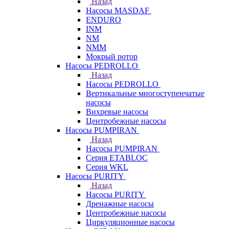
Назад
Насосы MASDAF
ENDURO
INM
NM
NMM
Мокрый ротор
Насосы PEDROLLO
Назад
Насосы PEDROLLO
Вертикальные многоступенчатые
насосы
Вихревые насосы
Центробежные насосы
Насосы PUMPIRAN
Назад
Насосы PUMPIRAN
Серия ETABLOC
Серия WKL
Насосы PURITY
Назад
Насосы PURITY
Дренажные насосы
Центробежные насосы
Циркуляционные насосы