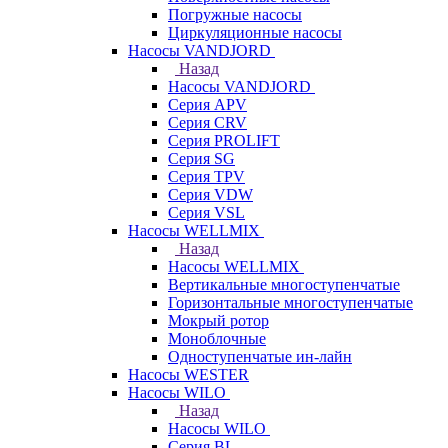
Погружные насосы
Циркуляционные насосы
Насосы VANDJORD
Назад
Насосы VANDJORD
Серия APV
Серия CRV
Серия PROLIFT
Серия SG
Серия TPV
Серия VDW
Серия VSL
Насосы WELLMIX
Назад
Насосы WELLMIX
Вертикальные многоступенчатые
Горизонтальные многоступенчатые
Мокрый ротор
Моноблочные
Одноступенчатые ин-лайн
Насосы WESTER
Насосы WILO
Назад
Насосы WILO
Серия BL