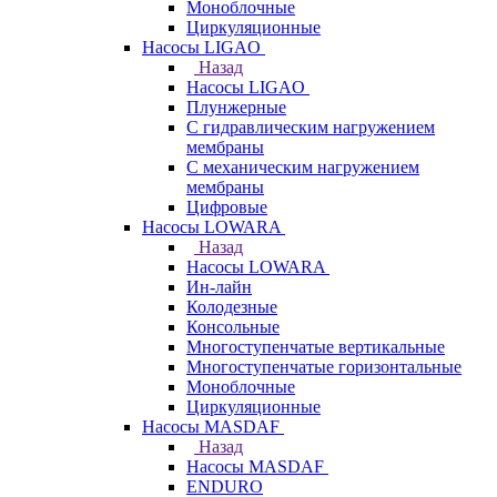
Моноблочные
Циркуляционные
Насосы LIGAO
Назад
Насосы LIGAO
Плунжерные
С гидравлическим нагружением
мембраны
С механическим нагружением
мембраны
Цифровые
Насосы LOWARA
Назад
Насосы LOWARA
Ин-лайн
Колодезные
Консольные
Многоступенчатые вертикальные
Многоступенчатые горизонтальные
Моноблочные
Циркуляционные
Насосы MASDAF
Назад
Насосы MASDAF
ENDURO