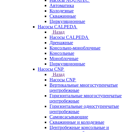
Насосы AQUATEC
Автоматика
Колодезные
Скважинные
Циркуляционные
Насосы CALPEDA
Назад
Насосы CALPEDA
Дренажные
Консольно-моноблочные
Консольные
Моноблочные
Циркуляционные
Насосы CNP
Назад
Насосы CNP
Вертикальные многоступенчатые
центробежные
Горизонтальные многоступенчатые
центробежные
Горизонтальные одноступенчатые
центробежные
Самовсасывающие
Скважинные и колодезные
Центробежные консольные и