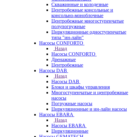
Скважинные и колодезные
Центробежные консольные и
консольно-моноблочные
Центробежные многоступенчатые
полупогружные
Циркуляционные одноступенчатые
типа "ин-лайн"
Насосы CONFORTO
Назад
Насосы CONFORTO
Дренажные
Центробежные
Насосы DAB
Назад
Насосы DAB
Блоки и шкафы управления
Многоступенчатые и центробежные
насосы
Погружные насосы
Циркуляционные и ин-лайн насосы
Насосы EBARA
Назад
Насосы EBARA
Циркуляционные
Насосы GEMATECH