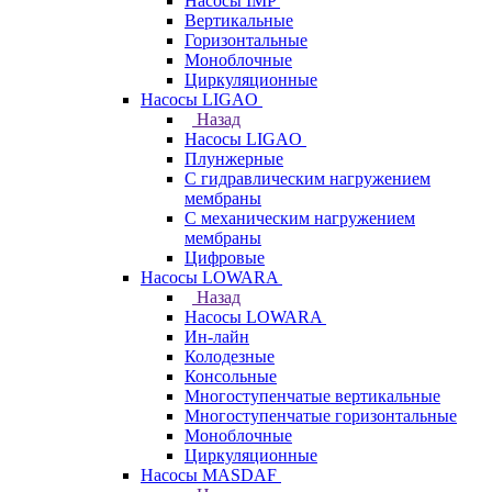
Насосы IMP
Вертикальные
Горизонтальные
Моноблочные
Циркуляционные
Насосы LIGAO
Назад
Насосы LIGAO
Плунжерные
С гидравлическим нагружением
мембраны
С механическим нагружением
мембраны
Цифровые
Насосы LOWARA
Назад
Насосы LOWARA
Ин-лайн
Колодезные
Консольные
Многоступенчатые вертикальные
Многоступенчатые горизонтальные
Моноблочные
Циркуляционные
Насосы MASDAF