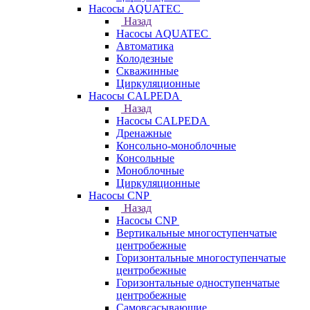
Насосы AQUATEC
Назад
Насосы AQUATEC
Автоматика
Колодезные
Скважинные
Циркуляционные
Насосы CALPEDA
Назад
Насосы CALPEDA
Дренажные
Консольно-моноблочные
Консольные
Моноблочные
Циркуляционные
Насосы CNP
Назад
Насосы CNP
Вертикальные многоступенчатые
центробежные
Горизонтальные многоступенчатые
центробежные
Горизонтальные одноступенчатые
центробежные
Самовсасывающие