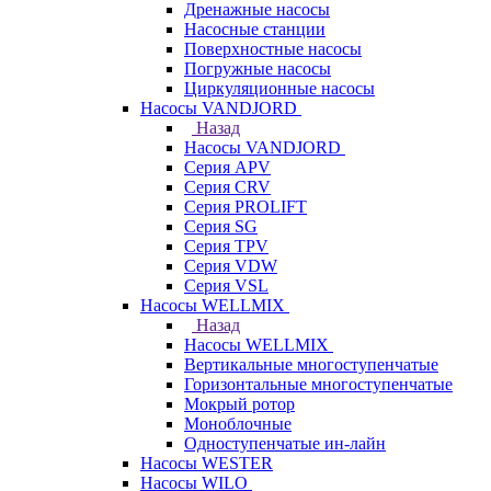
Дренажные насосы
Насосные станции
Поверхностные насосы
Погружные насосы
Циркуляционные насосы
Насосы VANDJORD
Назад
Насосы VANDJORD
Серия APV
Серия CRV
Серия PROLIFT
Серия SG
Серия TPV
Серия VDW
Серия VSL
Насосы WELLMIX
Назад
Насосы WELLMIX
Вертикальные многоступенчатые
Горизонтальные многоступенчатые
Мокрый ротор
Моноблочные
Одноступенчатые ин-лайн
Насосы WESTER
Насосы WILO