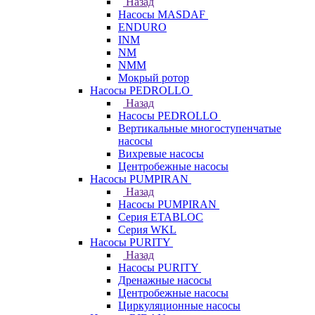
Назад
Насосы MASDAF
ENDURO
INM
NM
NMM
Мокрый ротор
Насосы PEDROLLO
Назад
Насосы PEDROLLO
Вертикальные многоступенчатые
насосы
Вихревые насосы
Центробежные насосы
Насосы PUMPIRAN
Назад
Насосы PUMPIRAN
Серия ETABLOC
Серия WKL
Насосы PURITY
Назад
Насосы PURITY
Дренажные насосы
Центробежные насосы
Циркуляционные насосы