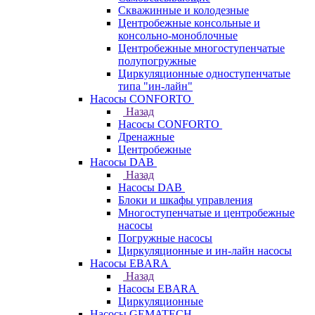
Скважинные и колодезные
Центробежные консольные и
консольно-моноблочные
Центробежные многоступенчатые
полупогружные
Циркуляционные одноступенчатые
типа "ин-лайн"
Насосы CONFORTO
Назад
Насосы CONFORTO
Дренажные
Центробежные
Насосы DAB
Назад
Насосы DAB
Блоки и шкафы управления
Многоступенчатые и центробежные
насосы
Погружные насосы
Циркуляционные и ин-лайн насосы
Насосы EBARA
Назад
Насосы EBARA
Циркуляционные
Насосы GEMATECH