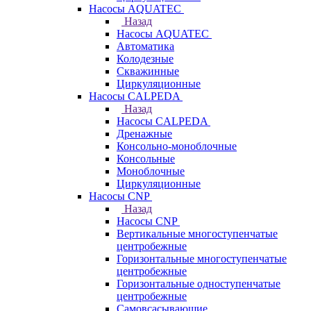
Насосы AQUATEC
Назад
Насосы AQUATEC
Автоматика
Колодезные
Скважинные
Циркуляционные
Насосы CALPEDA
Назад
Насосы CALPEDA
Дренажные
Консольно-моноблочные
Консольные
Моноблочные
Циркуляционные
Насосы CNP
Назад
Насосы CNP
Вертикальные многоступенчатые
центробежные
Горизонтальные многоступенчатые
центробежные
Горизонтальные одноступенчатые
центробежные
Самовсасывающие