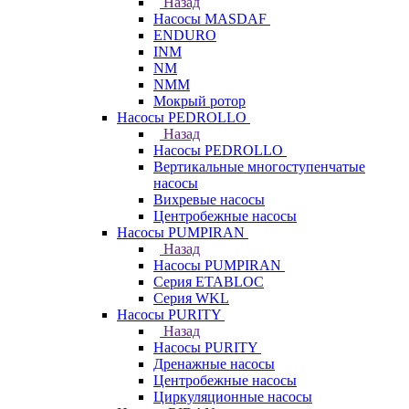
Назад
Насосы MASDAF
ENDURO
INM
NM
NMM
Мокрый ротор
Насосы PEDROLLO
Назад
Насосы PEDROLLO
Вертикальные многоступенчатые
насосы
Вихревые насосы
Центробежные насосы
Насосы PUMPIRAN
Назад
Насосы PUMPIRAN
Серия ETABLOC
Серия WKL
Насосы PURITY
Назад
Насосы PURITY
Дренажные насосы
Центробежные насосы
Циркуляционные насосы