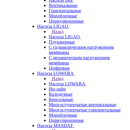
Насосы IMP
Вертикальные
Горизонтальные
Моноблочные
Циркуляционные
Насосы LIGAO
Назад
Насосы LIGAO
Плунжерные
С гидравлическим нагружением
мембраны
С механическим нагружением
мембраны
Цифровые
Насосы LOWARA
Назад
Насосы LOWARA
Ин-лайн
Колодезные
Консольные
Многоступенчатые вертикальные
Многоступенчатые горизонтальные
Моноблочные
Циркуляционные
Насосы MASDAF