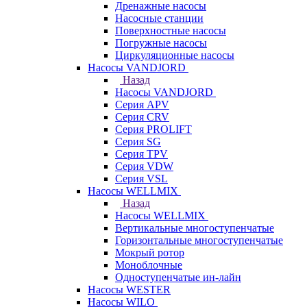
Дренажные насосы
Насосные станции
Поверхностные насосы
Погружные насосы
Циркуляционные насосы
Насосы VANDJORD
Назад
Насосы VANDJORD
Серия APV
Серия CRV
Серия PROLIFT
Серия SG
Серия TPV
Серия VDW
Серия VSL
Насосы WELLMIX
Назад
Насосы WELLMIX
Вертикальные многоступенчатые
Горизонтальные многоступенчатые
Мокрый ротор
Моноблочные
Одноступенчатые ин-лайн
Насосы WESTER
Насосы WILO