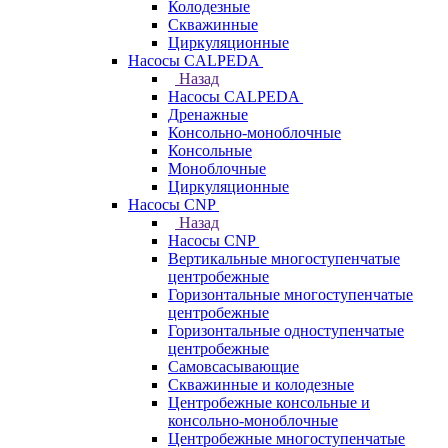
Колодезные
Скважинные
Циркуляционные
Насосы CALPEDA
Назад
Насосы CALPEDA
Дренажные
Консольно-моноблочные
Консольные
Моноблочные
Циркуляционные
Насосы CNP
Назад
Насосы CNP
Вертикальные многоступенчатые
центробежные
Горизонтальные многоступенчатые
центробежные
Горизонтальные одноступенчатые
центробежные
Самовсасывающие
Скважинные и колодезные
Центробежные консольные и
консольно-моноблочные
Центробежные многоступенчатые