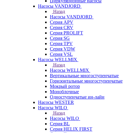
Циркуляционные насосы
Насосы VANDJORD
Назад
Насосы VANDJORD
Серия APV
Серия CRV
Серия PROLIFT
Серия SG
Серия TPV
Серия VDW
Серия VSL
Насосы WELLMIX
Назад
Насосы WELLMIX
Вертикальные многоступенчатые
Горизонтальные многоступенчатые
Мокрый ротор
Моноблочные
Одноступенчатые ин-лайн
Насосы WESTER
Насосы WILO
Назад
Насосы WILO
Серия BL
Серия HELIX FIRST