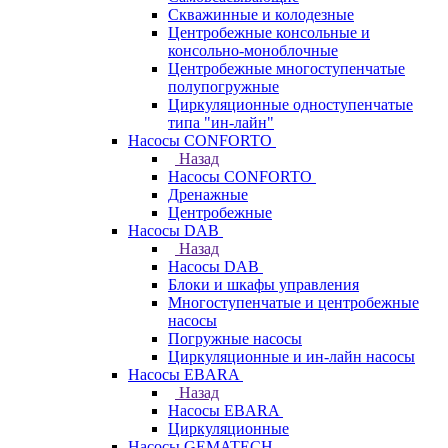
Скважинные и колодезные
Центробежные консольные и
консольно-моноблочные
Центробежные многоступенчатые
полупогружные
Циркуляционные одноступенчатые
типа "ин-лайн"
Насосы CONFORTO
Назад
Насосы CONFORTO
Дренажные
Центробежные
Насосы DAB
Назад
Насосы DAB
Блоки и шкафы управления
Многоступенчатые и центробежные
насосы
Погружные насосы
Циркуляционные и ин-лайн насосы
Насосы EBARA
Назад
Насосы EBARA
Циркуляционные
Насосы GEMATECH