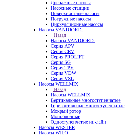
Дренажные насосы
Насосные станции
Поверхностные насосы
Погружные насосы
Циркуляционные насосы
Насосы VANDJORD
Назад
Насосы VANDJORD
Серия APV
Серия CRV
Серия PROLIFT
Серия SG
Серия TPV
Серия VDW
Серия VSL
Насосы WELLMIX
Назад
Насосы WELLMIX
Вертикальные многоступенчатые
Горизонтальные многоступенчатые
Мокрый ротор
Моноблочные
Одноступенчатые ин-лайн
Насосы WESTER
Насосы WILO