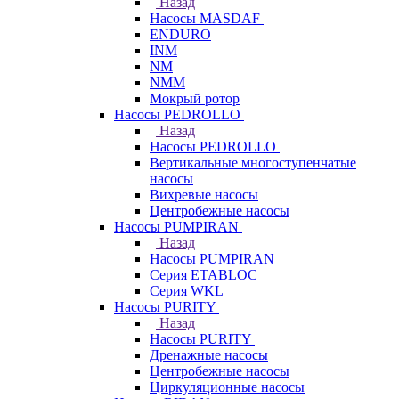
Назад
Насосы MASDAF
ENDURO
INM
NM
NMM
Мокрый ротор
Насосы PEDROLLO
Назад
Насосы PEDROLLO
Вертикальные многоступенчатые
насосы
Вихревые насосы
Центробежные насосы
Насосы PUMPIRAN
Назад
Насосы PUMPIRAN
Серия ETABLOC
Серия WKL
Насосы PURITY
Назад
Насосы PURITY
Дренажные насосы
Центробежные насосы
Циркуляционные насосы