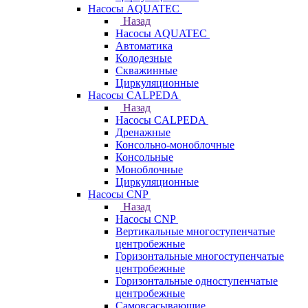
Насосы AQUATEC
Назад
Насосы AQUATEC
Автоматика
Колодезные
Скважинные
Циркуляционные
Насосы CALPEDA
Назад
Насосы CALPEDA
Дренажные
Консольно-моноблочные
Консольные
Моноблочные
Циркуляционные
Насосы CNP
Назад
Насосы CNP
Вертикальные многоступенчатые
центробежные
Горизонтальные многоступенчатые
центробежные
Горизонтальные одноступенчатые
центробежные
Самовсасывающие