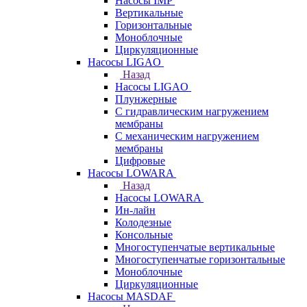
Насосы IMP
Вертикальные
Горизонтальные
Моноблочные
Циркуляционные
Насосы LIGAO
Назад
Насосы LIGAO
Плунжерные
С гидравлическим нагружением
мембраны
С механическим нагружением
мембраны
Цифровые
Насосы LOWARA
Назад
Насосы LOWARA
Ин-лайн
Колодезные
Консольные
Многоступенчатые вертикальные
Многоступенчатые горизонтальные
Моноблочные
Циркуляционные
Насосы MASDAF