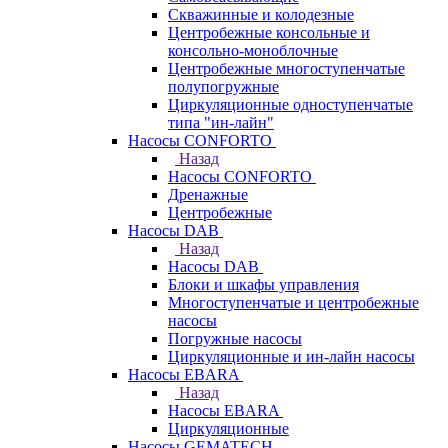
Скважинные и колодезные
Центробежные консольные и
консольно-моноблочные
Центробежные многоступенчатые
полупогружные
Циркуляционные одноступенчатые
типа "ин-лайн"
Насосы CONFORTO
Назад
Насосы CONFORTO
Дренажные
Центробежные
Насосы DAB
Назад
Насосы DAB
Блоки и шкафы управления
Многоступенчатые и центробежные
насосы
Погружные насосы
Циркуляционные и ин-лайн насосы
Насосы EBARA
Назад
Насосы EBARA
Циркуляционные
Насосы GEMATECH