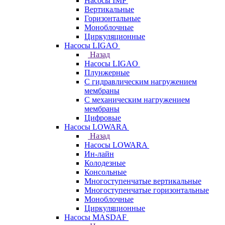
Насосы IMP
Вертикальные
Горизонтальные
Моноблочные
Циркуляционные
Насосы LIGAO
Назад
Насосы LIGAO
Плунжерные
С гидравлическим нагружением
мембраны
С механическим нагружением
мембраны
Цифровые
Насосы LOWARA
Назад
Насосы LOWARA
Ин-лайн
Колодезные
Консольные
Многоступенчатые вертикальные
Многоступенчатые горизонтальные
Моноблочные
Циркуляционные
Насосы MASDAF