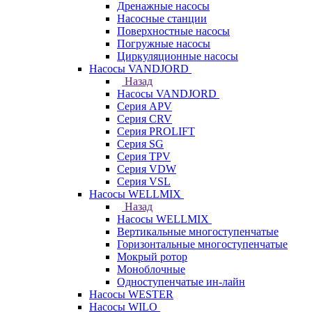
Дренажные насосы
Насосные станции
Поверхностные насосы
Погружные насосы
Циркуляционные насосы
Насосы VANDJORD
Назад
Насосы VANDJORD
Серия APV
Серия CRV
Серия PROLIFT
Серия SG
Серия TPV
Серия VDW
Серия VSL
Насосы WELLMIX
Назад
Насосы WELLMIX
Вертикальные многоступенчатые
Горизонтальные многоступенчатые
Мокрый ротор
Моноблочные
Одноступенчатые ин-лайн
Насосы WESTER
Насосы WILO