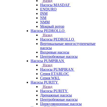
Назад
Насосы MASDAF
ENDURO
INM
NM
NMM
Мокрый ротор
Насосы PEDROLLO
Назад
Насосы PEDROLLO
Вертикальные многоступенчатые
насосы
Вихревые насосы
Центробежные насосы
Насосы PUMPIRAN
Назад
Насосы PUMPIRAN
Серия ETABLOC
Серия WKL
Насосы PURITY
Назад
Насосы PURITY
Дренажные насосы
Центробежные насосы
Циркуляционные насосы