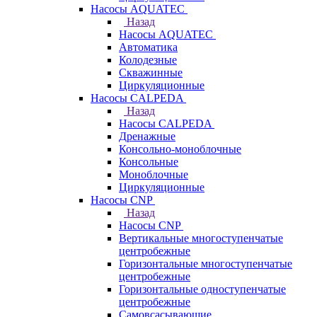
Насосы AQUATEC
Назад
Насосы AQUATEC
Автоматика
Колодезные
Скважинные
Циркуляционные
Насосы CALPEDA
Назад
Насосы CALPEDA
Дренажные
Консольно-моноблочные
Консольные
Моноблочные
Циркуляционные
Насосы CNP
Назад
Насосы CNP
Вертикальные многоступенчатые
центробежные
Горизонтальные многоступенчатые
центробежные
Горизонтальные одноступенчатые
центробежные
Самовсасывающие