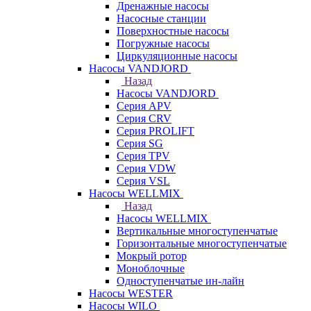
Дренажные насосы
Насосные станции
Поверхностные насосы
Погружные насосы
Циркуляционные насосы
Насосы VANDJORD
Назад
Насосы VANDJORD
Серия APV
Серия CRV
Серия PROLIFT
Серия SG
Серия TPV
Серия VDW
Серия VSL
Насосы WELLMIX
Назад
Насосы WELLMIX
Вертикальные многоступенчатые
Горизонтальные многоступенчатые
Мокрый ротор
Моноблочные
Одноступенчатые ин-лайн
Насосы WESTER
Насосы WILO