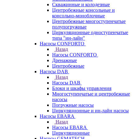
Скважинные и колодезные
Центробежные консольные и
консольно-моноблочные
Центробежные многоступенчатые
полупогружные
Циркуляционные одноступенчатые
типа "ин-лайн"
Насосы CONFORTO
Назад
Насосы CONFORTO
Дренажные
Центробежные
Насосы DAB
Назад
Насосы DAB
Блоки и шкафы управления
Многоступенчатые и центробежные
насосы
Погружные насосы
Циркуляционные и ин-лайн насосы
Насосы EBARA
Назад
Насосы EBARA
Циркуляционные
Насосы GEMATECH