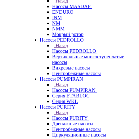
Назад
Насосы MASDAF
ENDURO
INM
NM
NMM
Мокрый ротор
Насосы PEDROLLO
Назад
Насосы PEDROLLO
Вертикальные многоступенчатые
насосы
Вихревые насосы
Центробежные насосы
Насосы PUMPIRAN
Назад
Насосы PUMPIRAN
Серия ETABLOC
Серия WKL
Насосы PURITY
Назад
Насосы PURITY
Дренажные насосы
Центробежные насосы
Циркуляционные насосы