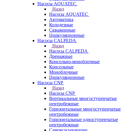
Насосы AQUATEC
Назад
Насосы AQUATEC
Автоматика
Колодезные
Скважинные
Циркуляционные
Насосы CALPEDA
Назад
Насосы CALPEDA
Дренажные
Консольно-моноблочные
Консольные
Моноблочные
Циркуляционные
Насосы CNP
Назад
Насосы CNP
Вертикальные многоступенчатые
центробежные
Горизонтальные многоступенчатые
центробежные
Горизонтальные одноступенчатые
центробежные
Самовсасывающие