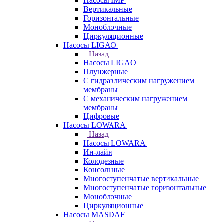
Насосы IMP
Вертикальные
Горизонтальные
Моноблочные
Циркуляционные
Насосы LIGAO
Назад
Насосы LIGAO
Плунжерные
С гидравлическим нагружением
мембраны
С механическим нагружением
мембраны
Цифровые
Насосы LOWARA
Назад
Насосы LOWARA
Ин-лайн
Колодезные
Консольные
Многоступенчатые вертикальные
Многоступенчатые горизонтальные
Моноблочные
Циркуляционные
Насосы MASDAF