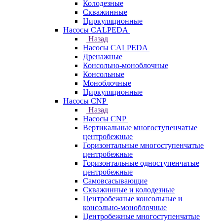
Колодезные
Скважинные
Циркуляционные
Насосы CALPEDA
Назад
Насосы CALPEDA
Дренажные
Консольно-моноблочные
Консольные
Моноблочные
Циркуляционные
Насосы CNP
Назад
Насосы CNP
Вертикальные многоступенчатые
центробежные
Горизонтальные многоступенчатые
центробежные
Горизонтальные одноступенчатые
центробежные
Самовсасывающие
Скважинные и колодезные
Центробежные консольные и
консольно-моноблочные
Центробежные многоступенчатые