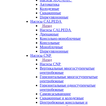
Насосы AQUATEC
Автоматика
Колодезные
Скважинные
Циркуляционные
Насосы CALPEDA
Назад
Насосы CALPEDA
Дренажные
Консольно-моноблочные
Консольные
Моноблочные
Циркуляционные
Насосы CNP
Назад
Насосы CNP
Вертикальные многоступенчатые
центробежные
Горизонтальные многоступенчатые
центробежные
Горизонтальные одноступенчатые
центробежные
Самовсасывающие
Скважинные и колодезные
Центробежные консольные и