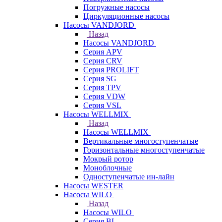
Погружные насосы
Циркуляционные насосы
Насосы VANDJORD
Назад
Насосы VANDJORD
Серия APV
Серия CRV
Серия PROLIFT
Серия SG
Серия TPV
Серия VDW
Серия VSL
Насосы WELLMIX
Назад
Насосы WELLMIX
Вертикальные многоступенчатые
Горизонтальные многоступенчатые
Мокрый ротор
Моноблочные
Одноступенчатые ин-лайн
Насосы WESTER
Насосы WILO
Назад
Насосы WILO
Серия BL