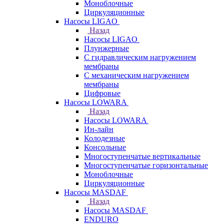
Моноблочные
Циркуляционные
Насосы LIGAO
Назад
Насосы LIGAO
Плунжерные
С гидравлическим нагружением
мембраны
С механическим нагружением
мембраны
Цифровые
Насосы LOWARA
Назад
Насосы LOWARA
Ин-лайн
Колодезные
Консольные
Многоступенчатые вертикальные
Многоступенчатые горизонтальные
Моноблочные
Циркуляционные
Насосы MASDAF
Назад
Насосы MASDAF
ENDURO