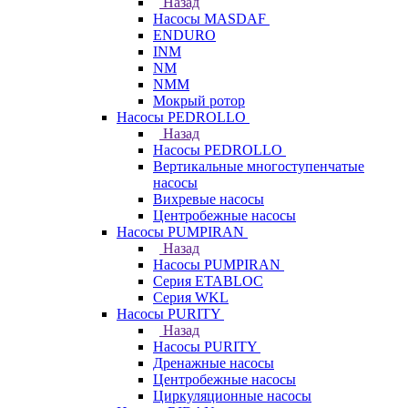
Назад
Насосы MASDAF
ENDURO
INM
NM
NMM
Мокрый ротор
Насосы PEDROLLO
Назад
Насосы PEDROLLO
Вертикальные многоступенчатые
насосы
Вихревые насосы
Центробежные насосы
Насосы PUMPIRAN
Назад
Насосы PUMPIRAN
Серия ETABLOC
Серия WKL
Насосы PURITY
Назад
Насосы PURITY
Дренажные насосы
Центробежные насосы
Циркуляционные насосы