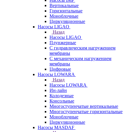
Насосы IMP
Вертикальные
Горизонтальные
Моноблочные
Циркуляционные
Насосы LIGAO
Назад
Насосы LIGAO
Плунжерные
С гидравлическим нагружением
мембраны
С механическим нагружением
мембраны
Цифровые
Насосы LOWARA
Назад
Насосы LOWARA
Ин-лайн
Колодезные
Консольные
Многоступенчатые вертикальные
Многоступенчатые горизонтальные
Моноблочные
Циркуляционные
Насосы MASDAF