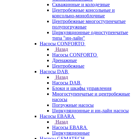
Скважинные и колодезные
Центробежные консольные и
консольно-моноблочные
Центробежные многоступенчатые
полупогружные
Циркуляционные одноступенчатые
типа "ин-лайн"
Насосы CONFORTO
Назад
Насосы CONFORTO
Дренажные
Центробежные
Насосы DAB
Назад
Насосы DAB
Блоки и шкафы управления
Многоступенчатые и центробежные
насосы
Погружные насосы
Циркуляционные и ин-лайн насосы
Насосы EBARA
Назад
Насосы EBARA
Циркуляционные
Насосы GEMATECH