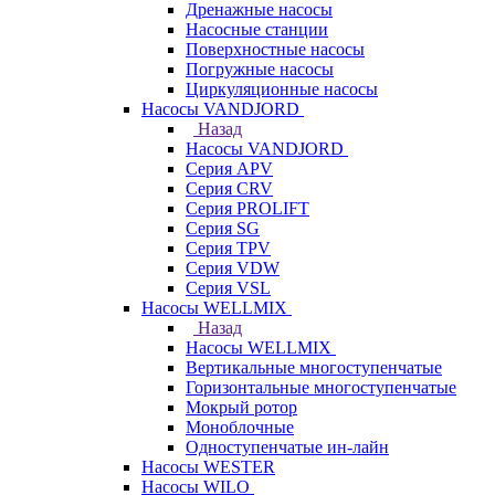
Дренажные насосы
Насосные станции
Поверхностные насосы
Погружные насосы
Циркуляционные насосы
Насосы VANDJORD
Назад
Насосы VANDJORD
Серия APV
Серия CRV
Серия PROLIFT
Серия SG
Серия TPV
Серия VDW
Серия VSL
Насосы WELLMIX
Назад
Насосы WELLMIX
Вертикальные многоступенчатые
Горизонтальные многоступенчатые
Мокрый ротор
Моноблочные
Одноступенчатые ин-лайн
Насосы WESTER
Насосы WILO