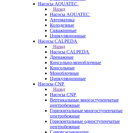
Насосы AQUATEC
Назад
Насосы AQUATEC
Автоматика
Колодезные
Скважинные
Циркуляционные
Насосы CALPEDA
Назад
Насосы CALPEDA
Дренажные
Консольно-моноблочные
Консольные
Моноблочные
Циркуляционные
Насосы CNP
Назад
Насосы CNP
Вертикальные многоступенчатые
центробежные
Горизонтальные многоступенчатые
центробежные
Горизонтальные одноступенчатые
центробежные
Самовсасывающие