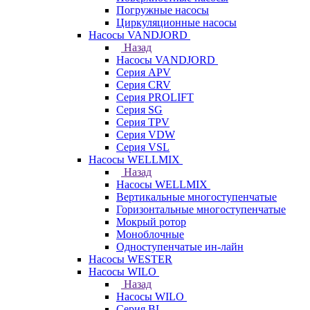
Погружные насосы
Циркуляционные насосы
Насосы VANDJORD
Назад
Насосы VANDJORD
Серия APV
Серия CRV
Серия PROLIFT
Серия SG
Серия TPV
Серия VDW
Серия VSL
Насосы WELLMIX
Назад
Насосы WELLMIX
Вертикальные многоступенчатые
Горизонтальные многоступенчатые
Мокрый ротор
Моноблочные
Одноступенчатые ин-лайн
Насосы WESTER
Насосы WILO
Назад
Насосы WILO
Серия BL