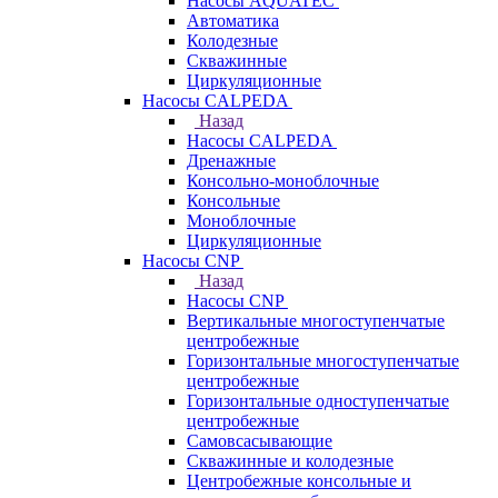
Насосы AQUATEC
Автоматика
Колодезные
Скважинные
Циркуляционные
Насосы CALPEDA
Назад
Насосы CALPEDA
Дренажные
Консольно-моноблочные
Консольные
Моноблочные
Циркуляционные
Насосы CNP
Назад
Насосы CNP
Вертикальные многоступенчатые
центробежные
Горизонтальные многоступенчатые
центробежные
Горизонтальные одноступенчатые
центробежные
Самовсасывающие
Скважинные и колодезные
Центробежные консольные и