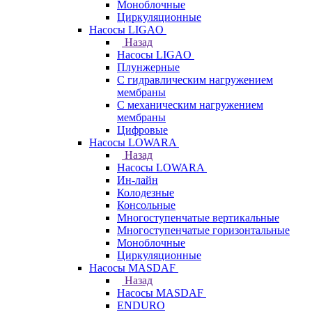
Моноблочные
Циркуляционные
Насосы LIGAO
Назад
Насосы LIGAO
Плунжерные
С гидравлическим нагружением
мембраны
С механическим нагружением
мембраны
Цифровые
Насосы LOWARA
Назад
Насосы LOWARA
Ин-лайн
Колодезные
Консольные
Многоступенчатые вертикальные
Многоступенчатые горизонтальные
Моноблочные
Циркуляционные
Насосы MASDAF
Назад
Насосы MASDAF
ENDURO